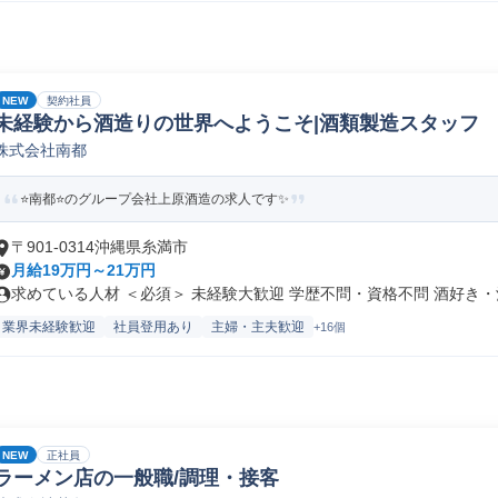
NEW
契約社員
未経験から酒造りの世界へようこそ|酒類製造スタッフ
株式会社南都
⭐️南都⭐️のグループ会社上原酒造の求人です✨
〒901-0314沖縄県糸満市
月給19万円～21万円
求めている人材 ＜必須＞ 未経験大歓迎 学歴不問・資格不問 酒好き・酒.
業界未経験歓迎
社員登用あり
主婦・主夫歓迎
+16個
NEW
正社員
ラーメン店の一般職/調理・接客