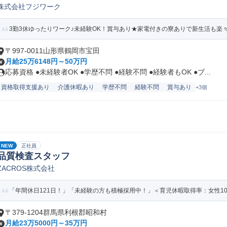
株式会社フジワーク
3勤3休ゆったりワーク♪未経験OK！賞与あり★家電付きの寮ありで新生活も楽
〒997-0011山形県鶴岡市宝田
月給25万6148円～50万円
応募資格 ●未経験者OK ●学歴不問 ●経験不問 ●経験者もOK ●ブ...
資格取得支援あり
介護休暇あり
学歴不問
経験不問
賞与あり
+3個
NEW
正社員
品質検査スタッフ
ZACROS株式会社
「年間休日121日！」「未経験の方も積極採用中！」＜育児休暇取得率：女性100
〒379-1204群馬県利根郡昭和村
月給23万5000円～35万円