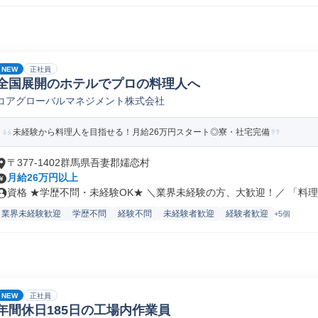
NEW
正社員
全国展開のホテルでプロの料理人へ
コアグローバルマネジメント株式会社
未経験から料理人を目指せる！月給26万円スタート◎寮・社宅完備
〒377-1402群馬県吾妻郡嬬恋村
月給26万円以上
資格 ★学歴不問・未経験OK★ ＼業界未経験の方、大歓迎！／ 「料理..
業界未経験歓迎
学歴不問
経験不問
未経験者歓迎
経験者歓迎
+5個
NEW
正社員
年間休日185日の工場内作業員