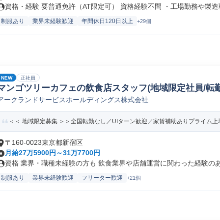
資格・経験 要普通免許（AT限定可） 資格経験不問 ・工場勤務や製造職.
制服あり
業界未経験歓迎
年間休日120日以上
+29個
NEW
正社員
マンゴツリーカフェの飲食店スタッフ(地域限定社員/転勤
アークランドサービスホールディングス株式会社
＜＜ 地域限定募集 ＞＞全国転勤なし／UIターン歓迎／家賃補助ありプライム上場
〒160-0023東京都新宿区
月給27万5900円～31万7700円
資格 業界・職種未経験の方も 飲食業界や店舗運営に関わった経験のある
制服あり
業界未経験歓迎
フリーター歓迎
+21個