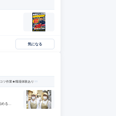
気になる
ツコツ作業★職場体験あり
る...