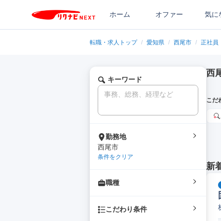
ホーム
オファー
気に
転職・求人トップ
/
愛知県
/
西尾市
/
正社員
西
キーワード
こだ
勤務地
西尾市
条件をクリア
新
職種
こだわり条件