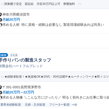
関東圏で安定 固定給 月収36万円以上可 寮費無料
神奈川県横須賀市
月給26万円
求める人材: 特に資格・経験は必要なし 製造現場経験あれば尚良い
NEW
正社員
手作りパンの製造スタッフ
有限会社ハートフルブレッド
★経験者歓迎！★無資格OK★20代・30代活躍中★ルーティンワーク★黙々コ
〒391-0001長野県茅野市
月給20万円～22万円
求める人物像 ＼こんな方にぴったり／ 明るく前向きにお仕事に取り組め
業界未経験歓迎
主婦・主夫歓迎
フリーター歓迎
+4個