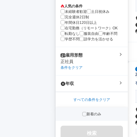
人気の条件
未経験者歓迎
土日祝休み
完全週休2日制
年間休日120日以上
在宅勤務（リモートワーク）OK
転勤なし
服装自由
年齢不問
学歴不問
語学力を活かせる
雇用形態
正社員
条件をクリア
年収
すべての条件をクリア
新着のみ
検索