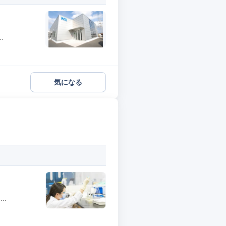
.
気になる
..