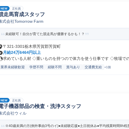
NEW
正社員
競走馬育成スタッフ
株式会社Tomorrow Farm
未経験可！自分が育てた競走馬が優勝するかも！？
〒321-3301栃木県芳賀郡芳賀町
月給24万6464円以上
求めている人材 ◇重いものを持つので体力を使う仕事です ◇牧場でのお
業界未経験歓迎
学歴不問
経験不問
賞与あり
交通費支給
+1個
NEW
正社員
電子機器部品の検査・洗浄スタッフ
株式会社ウィル
※40歳未満の方(例外事由3号のイ)●未経験応援●土日祝休み●平均残業時間8h程