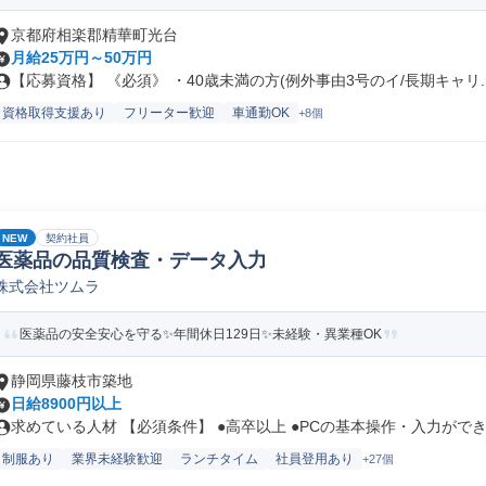
京都府相楽郡精華町光台
月給25万円～50万円
【応募資格】 《必須》 ・40歳未満の方(例外事由3号のイ/長期キャリ..
資格取得支援あり
フリーター歓迎
車通勤OK
+8個
NEW
契約社員
医薬品の品質検査・データ入力
株式会社ツムラ
医薬品の安全安心を守る✨年間休日129日✨未経験・異業種OK
静岡県藤枝市築地
日給8900円以上
求めている人材 【必須条件】 ●高卒以上 ●PCの基本操作・入力ができ.
制服あり
業界未経験歓迎
ランチタイム
社員登用あり
+27個