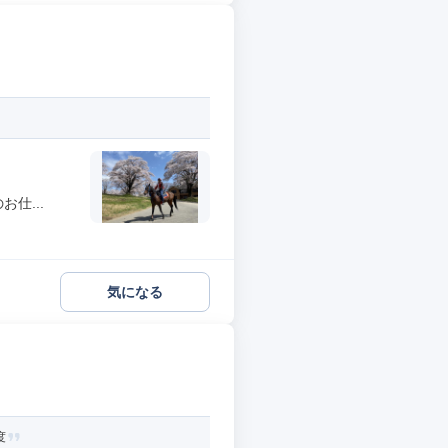
仕...
気になる
度