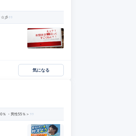
々☆彡
気になる
％ ・男性55％＞