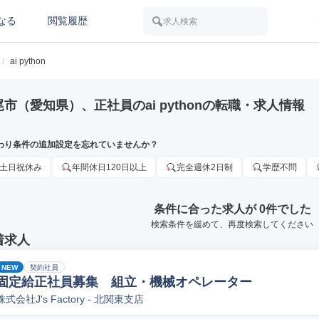
なる
閲覧履歴
求人検索
/
ai python
尾市（愛知県）、正社員のai pythonの転職・求人情報
わり条件の追加設定を忘れていませんか？
土日祝休み
年間休日120日以上
完全週休2日制
学歴不問
条件に合った求人が 0件でした
検索条件を緩めて、再度検索してください
着求人
NEW
契約社員
固定給正社員募集 組立・機械オペレーター
株式会社J's Factory - 北関東支店