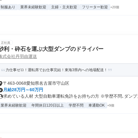
制服あり
業界未経験歓迎
主婦・主夫歓迎
フリーター歓迎
+20個
正社員
砂利・砕石を運ぶ大型ダンプのドライバー
株式会社丹羽由運送
力仕事ゼロ！運転席でお仕事完結！東海3県内への地場配送！
〒463-0068愛知県名古屋市守山区
月給28万円～60万円
求めている人材 大型自動車運転免許をお持ちの方 ※学歴不問､ダンプカー
業界未経験歓迎
年間休日120日以上
学歴不問
車通勤OK
+9個