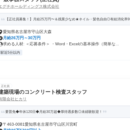
エグチホールディングス株式会社
【正社員募集！】月給25万円〜＆残業少なめ★ネイル・髪色自由◎有給消化率95
愛知県名古屋市守山区大森
月給26万円～30万円
求める人材: ＜応募条件＞ ・Word・Excelの基本操作（簡単な...
駅近5分以内
正社員
建築現場のコンクリート検査スタッフ
有限会社ヒカリ
要普免◆年休120日◆月給30万超◆厚待遇多数◎未経験歓迎！
〒463-0081愛知県名古屋市守山区川宮町