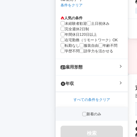
条件をクリア
人気の条件
未経験者歓迎
土日祝休み
完全週休2日制
年間休日120日以上
在宅勤務（リモートワーク）OK
転勤なし
服装自由
年齢不問
学歴不問
語学力を活かせる
雇用形態
年収
すべての条件をクリア
新着のみ
検索