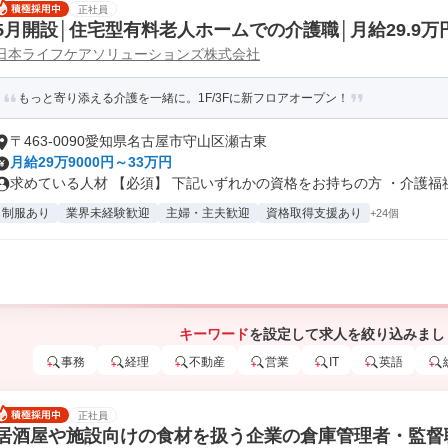
正社員
5月開設│住宅型有料老人ホームでの介護職│月給29.9万
日本ライフケアソリューションズ株式会社
もっと寄り添える介護を一緒に。1F/3Fに新フロアオープン！
〒463-0090愛知県名古屋市守山区瀬古東
月給29万9000円～33万円
求めている人材 【必須】 下記いずれかの資格をお持ちの方 ・介護福祉士
制服あり
業界未経験歓迎
主婦・主夫歓迎
資格取得支援あり
+24個
キーワード
を設定して求人を絞り込みまし
事務
経理
不動産
営業
IT
英語
正社員
居酒屋や施設向けの食材を扱う企業の倉庫管理者・監督