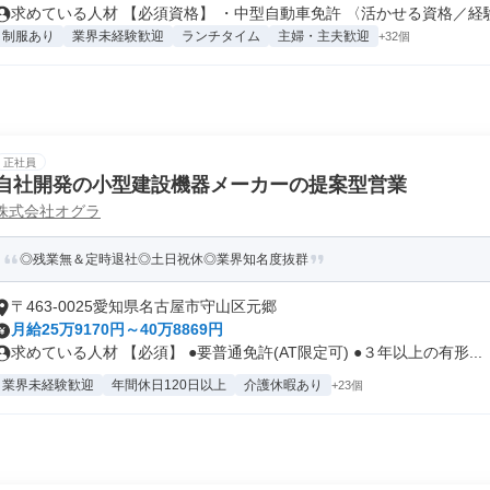
求めている人材 【必須資格】 ・中型自動車免許 〈活かせる資格／経験.
制服あり
業界未経験歓迎
ランチタイム
主婦・主夫歓迎
+32個
正社員
自社開発の小型建設機器メーカーの提案型営業
株式会社オグラ
◎残業無＆定時退社◎土日祝休◎業界知名度抜群
〒463-0025愛知県名古屋市守山区元郷
月給25万9170円～40万8869円
求めている人材 【必須】 ●要普通免許(AT限定可) ●３年以上の有形...
業界未経験歓迎
年間休日120日以上
介護休暇あり
+23個