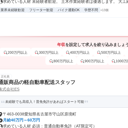
求めている人材 未経験者歓迎。 土木作業経験者は優遇します。 大工経験
業界未経験歓迎
フリーター歓迎
バイク通勤OK
学歴不問
+13個
年収
を設定して求人を絞り込みましょ
200万円以上
300万円以上
400万円以上
500万円以上
800万円以上
900万円以上
1000
正社員
通販商品の軽自動車配送スタッフ
株式会社ES
未経験でも高収入！普免免許があればスタート可能
〒463-0038愛知県名古屋市守山区原境町
月給40万円～60万円
求めている人材 必須：普通自動車免許（AT限定可）