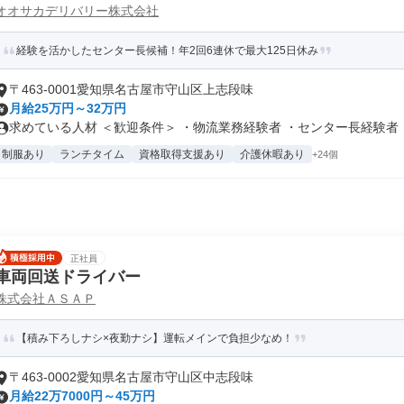
オオサカデリバリー株式会社
経験を活かしたセンター長候補！年2回6連休で最大125日休み
〒463-0001愛知県名古屋市守山区上志段味
月給25万円～32万円
求めている人材 ＜歓迎条件＞ ・物流業務経験者 ・センター長経験者 ・.
制服あり
ランチタイム
資格取得支援あり
介護休暇あり
+24個
正社員
車両回送ドライバー
株式会社ＡＳＡＰ
【積み下ろしナシ×夜勤ナシ】運転メインで負担少なめ！
〒463-0002愛知県名古屋市守山区中志段味
月給22万7000円～45万円