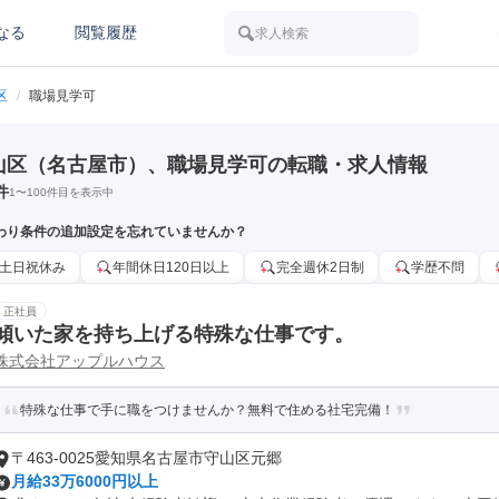
なる
閲覧履歴
求人検索
区
/
職場見学可
山区（名古屋市）、職場見学可の転職・求人情報
件
1
〜
100
件目を表示中
わり条件の追加設定を忘れていませんか？
土日祝休み
年間休日120日以上
完全週休2日制
学歴不問
正社員
傾いた家を持ち上げる特殊な仕事です。
株式会社アップルハウス
特殊な仕事で手に職をつけませんか？無料で住める社宅完備！
〒463-0025愛知県名古屋市守山区元郷
月給33万6000円以上