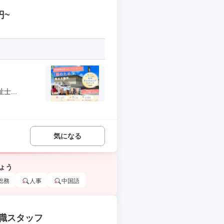
円~
...
気になる
ょう
総務
人事
中国語
職スタッフ