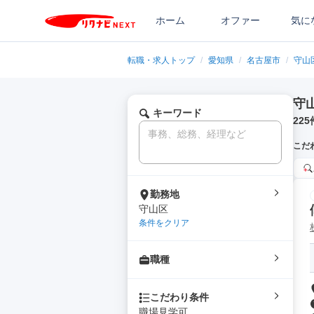
ホーム
オファー
気に
転職・求人トップ
/
愛知県
/
名古屋市
/
守山
守
キーワード
225
こだ
勤務地
守山区
条件をクリア
職種
こだわり条件
職場見学可