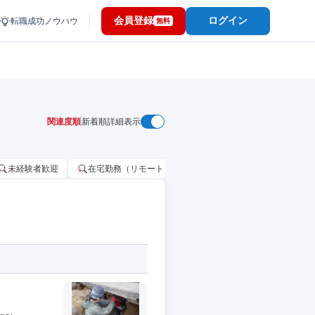
会員登録
ログイン
転職成功ノウハウ
無料
関連度順
新着順
詳細表示
未経験者歓迎
在宅勤務（リモートワーク）OK
家賃補助・住宅手当