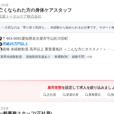
正社員
亡くなられた方の身体ケアスタッフ
双葉トータルケア株式会社
大切なのは「寄り添う気持ち」。未経験から始められるお仕事です。サポート
〒463-0081愛知県名古屋市守山区川宮町
月給25万円以上
資格 未経験歓迎 高卒以上 要普通免許 ＜こんな方にオススメ！＞ ・...
業界未経験歓迎
資格取得支援あり
車通勤OK
経験不問
+6個
雇用形態
を設定して求人を絞り込みまし
正社員
派遣社員
業務委託
契
正社員
一般事務スタッフ(正社員)