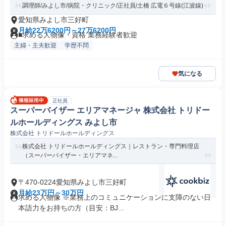
調理師/みよし市/病院・クリニック/正社員/土橋 広電６号線(江波線)
愛知県みよし市三好町
月給22万6200円～27万6200円
■求める人物像・資格 業務経験者歓迎
主婦・主夫歓迎
学歴不問
気になる
正社員
スーパーバイザー エリアマネージャ 株式会社 トリドー
ルホールディングス みよし市
株式会社 トリドールホールディングス
株式会社 トリドールホールディングス｜レストラン・専門料理店
（スーパーバイザー・エリアマネ...
〒470-0224愛知県みよし市三好町
月給23万円～30万円
求める人物像 ※業務上のコミュニケーションに支障のない日
本語力をお持ちの方（目安：BJ...