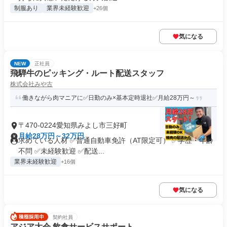
制服あり
業界未経験歓迎
+26個
気になる
NEW
正社員
飛騨牛のピッキング・ルート配送スタッフ
株式会社みや古
働きながら肉マニアに✅日勤のみ×基本定時退社✅月給28万円～
〒470-0224愛知県みよし市三好町
月給28万円～32万円
求めている人材 ✅普通自動車免許（AT限定可） ✅学歴・年齢
不問 ✅未経験歓迎 ✅配送...
業界未経験歓迎
+16個
気になる
契約社員
アジア大会 飲食サービスサポート