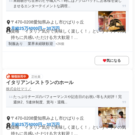
未経験から世界のピザ職人へ！時にはアクロバットにお客様を楽し
ませるエンターテイメントな調理...
〒470-0208愛知県みよし市ひばりヶ丘
月給25万4000円～30万円
資格 「イタリア気分で美味しく楽しく！」というマリノの気
持ちに共感いただける方大歓迎！...
制服あり
業界未経験歓迎
+26個
気になる
正社員
イタリアンレストランのホール
株式会社マリノ
たっぷりチーズのパフォーマンスや記念日のお祝い等も大好評！完
週休2、5連休制度、賞与・退職...
〒470-0208愛知県みよし市ひばりヶ丘
月給25万4000円～30万円
資格 「イタリア気分で美味しく楽しく！」というマリノの気
持ちに共感いただける方大歓迎！...