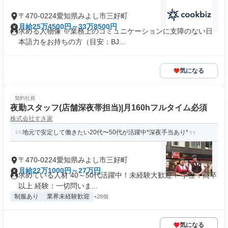
〒470-0224愛知県みよし市三好町
月給25万4500円～33万8500円
求める人物像 ※業務上のコミュニケーションに支障のない日
本語力をお持ちの方（目安：BJ...
気になる
契約社員
夜勤スタッフ(店舗深夜帯担当)|月160hフルタイム必須
株式会社すき家
地元で安定して働きたい20代〜50代が活躍中*深夜手当あり*
〒470-0224愛知県みよし市三好町
月給22万1000円～27万円
求めている人材 40～50代活躍中！未経験大歓迎！ 学歴：高卒
以上 経験：一切問いま...
制服あり
業界未経験歓迎
+28個
気になる