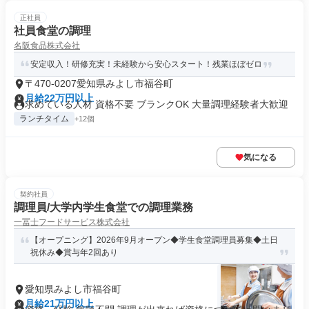
正社員
社員食堂の調理
名阪食品株式会社
安定収入！研修充実！未経験から安心スタート！残業ほぼゼロ
〒470-0207愛知県みよし市福谷町
月給22万円以上
求めている人材 資格不要 ブランクOK 大量調理経験者大歓迎
ランチタイム
+12個
気になる
契約社員
調理員/大学内学生食堂での調理業務
一冨士フードサービス株式会社
【オープニング】2026年9月オープン◆学生食堂調理員募集◆土日
祝休み◆賞与年2回あり
愛知県みよし市福谷町
月給21万円以上