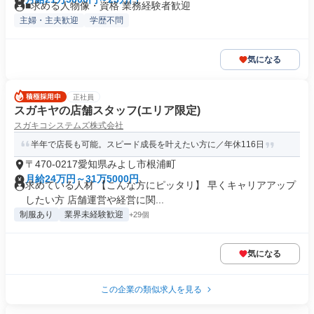
■求める人物像・資格 業務経験者歓迎
主婦・主夫歓迎
学歴不問
気になる
正社員
スガキヤの店舗スタッフ(エリア限定)
スガキコシステムズ株式会社
半年で店長も可能。スピード成長を叶えたい方に／年休116日
〒470-0217愛知県みよし市根浦町
月給24万円～31万5000円
求めている人材 【こんな方にピッタリ】 早くキャリアアップ
したい方 店舗運営や経営に関...
制服あり
業界未経験歓迎
+29個
気になる
この企業の類似求人を見る