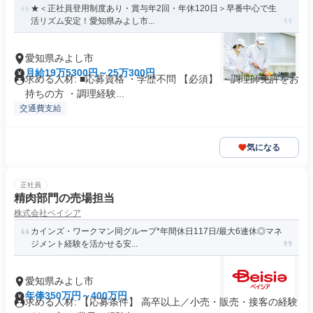
★＜正社員登用制度あり・賞与年2回・年休120日＞早番中心で生
活リズム安定！愛知県みよし市...
愛知県みよし市
月給19万5300円～25万300円
求める人材: ■応募資格 ・学歴不問 【必須】 ・調理師免許をお
持ちの方 ・調理経験...
交通費支給
気になる
正社員
精肉部門の売場担当
株式会社ベイシア
カインズ・ワークマン同グループ*年間休日117日/最大6連休◎マネ
ジメント経験を活かせる安...
愛知県みよし市
年俸350万円～400万円
求める人材: 【応募条件】 高卒以上／小売・販売・接客の経験