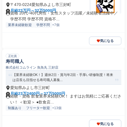
〒470-0224愛知県みよし市三好町
月給23万円～32万5000円
資格 20代~40代男性・女性スタッフ活躍／未経験者活躍中／
学歴不問 学歴不問 資格不...
業界未経験歓迎
学歴不問
+7個
気になる
正社員
寿司職人
株式会社コムライン 魚魚丸 三好店
【業界未経験OK！】週休2日・賞与年2回・手厚い研修制度！将来
は店長も目指せる寿司職人募集...
愛知県みよし市三好町
月給23万2400円～37万5000円
経験・資格 飲食業界未経験OK！ ますはお気軽にご応募くださ
い！ ＜歓迎＞ ●飲食店...
制服あり
フリーター歓迎
+13個
気になる