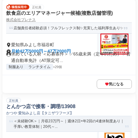
正社員
飲食店のエリアマネージャー候補(複数店舗管理)
株式会社プレナス
店舗責任者経験必須！フルフレックス制✨充実した福利厚生あり✨
愛知県みよし市福谷町
月給42万5000円～47万2000円
求めている人材 ＜応募条件＞ ✅65歳未満（定年のため） ✅普
通自動車免許（AT限定可...
制服あり
ランチタイム
+29個
気になる
正社員
とんかつ店で接客・調理/13908
かつや 愛知みよし店【タニザワフーズ】
＜未経験OK＞｜月収23万円～｜週休2日×年2回の4連休制度あり｜
手厚い教育体制｜20代～...