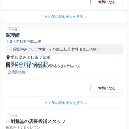
気になる
この企業の類似求人を見る
正社員
調理師
トヨタ自動車 明知工場
調理師/みよし市/学童・その他/正社員/竹村 名鉄三河線
愛知県みよし市明知町
月給25万円～28万円
求める人材: 調理師の資格をお持ちの方
交通費支給
気になる
この企業の類似求人を見る
正社員
一刻魁堂の店長候補スタッフ
株式会社ＪＢイレブン