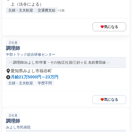
上（法令による）
主婦・主夫歓迎
交通費支給
+1個
気になる
正社員
調理師
中部トラック総合研修センター
調理師/みよし市/学童・その他/正社員/三好ヶ丘 名鉄豊田線
愛知県みよし市福谷町
月給21万5000円～23万円
主婦・主夫歓迎
学歴不問
気になる
正社員
調理師
みよし市民病院