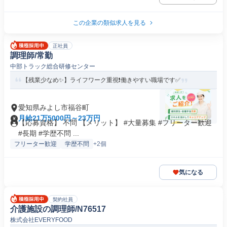
この企業の類似求人を見る
正社員
調理師/常勤
中部トラック総合研修センター
【残業少なめ✨】ライフワーク重視❗️働きやすい職場です✅️
愛知県みよし市福谷町
月給21万5000円～23万円
【応募資格】 不問 【メリット】 #大量募集 #フリーター歓迎
#長期 #学歴不問 ...
フリーター歓迎
学歴不問
+2個
気になる
契約社員
介護施設の調理師/N76517
株式会社EVERYFOOD