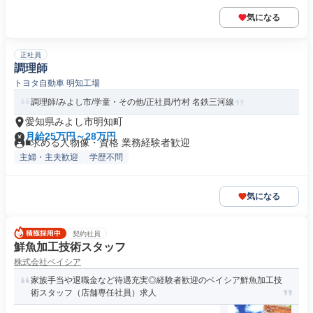
気になる
正社員
調理師
トヨタ自動車 明知工場
調理師/みよし市/学童・その他/正社員/竹村 名鉄三河線
愛知県みよし市明知町
月給25万円～28万円
■求める人物像・資格 業務経験者歓迎
主婦・主夫歓迎
学歴不問
気になる
契約社員
鮮魚加工技術スタッフ
株式会社ベイシア
家族手当や退職金など待遇充実◎経験者歓迎のベイシア鮮魚加工技
術スタッフ（店舗専任社員）求人