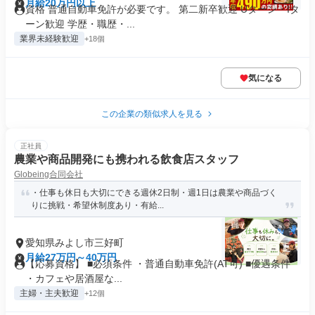
月給20万円以上
資格 普通自動車免許が必要です。 第二新卒歓迎 Uターン・Iタ
ーン歓迎 学歴・職歴・...
業界未経験歓迎
+18個
気になる
この企業の類似求人を見る
正社員
農業や商品開発にも携われる飲食店スタッフ
Globeing合同会社
・仕事も休日も大切にできる週休2日制・週1日は農業や商品づく
りに挑戦・希望休制度あり・有給...
愛知県みよし市三好町
月給27万円～40万円
【応募資格】 ■必須条件 ・普通自動車免許(AT可) ■優遇条件
・カフェや居酒屋な...
主婦・主夫歓迎
+12個