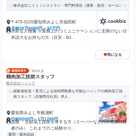
株式会社ニイミ｜レストラン・専門料理店（接客・販売・ホール）
〒470-0225愛知県みよし市福田町
月給20万6000円～30万円
求める人物像 ※業務上のコミュニケーションに支障のない日
本語力をお持ちの方（目安：BJ...
気になる
契約社員
精肉加工技術スタッフ
株式会社ベイシア
経験者歓迎！育児による短時間勤務も可能なベイシアの精肉加工技
術スタッフ（店舗専任社員）求人
愛知県みよし市根浦町
日給9200円～1万1200円
資格 ・生鮮加工技術を有する方（スーパーなどの小売業経験
者のみ） これまでのご経験やス...
髪型・髪色自由