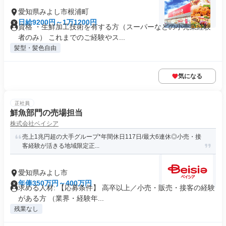
愛知県みよし市根浦町
日給9200円～1万1200円
資格 ・生鮮加工技術を有する方（スーパーなどの小売業経験
者のみ） これまでのご経験やス...
髪型・髪色自由
気になる
正社員
鮮魚部門の売場担当
株式会社ベイシア
売上1兆円超の大手グループ*年間休日117日/最大6連休◎小売・接
客経験が活きる地域限定正...
愛知県みよし市
年俸350万円～400万円
求める人材: 【応募条件】 高卒以上／小売・販売・接客の経験
がある方 （業界・経験年...
残業なし