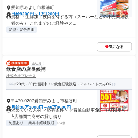
愛知県みよし市根浦町
日給9200円～1万1200円
資格 ・生鮮加工技術を有する方（スーパーなどの小売業経験
者のみ） これまでのご経験やス...
髪型・髪色自由
気になる
正社員
飲食店の店長候補
株式会社プレナス
✅20代・30代活躍中！✅飲食経験歓迎・アルバイトのみOK
〒470-0207愛知県みよし市福谷町
月給38万1000円～46万4000円
求めている人材 ＜応募条件＞ ✅普通自動車免許（AT限定可）
└店舗間で商材の貸し借り...
制服あり
業界未経験歓迎
+34個