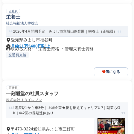
正社員
栄養士
社会福祉法人檸檬会
2026年4月開園予定｜みよし市立城山保育園｜栄養士（正職員）
愛知県みよし市福谷町
月給21万3400円以上
求める人材: ・栄養士資格 ・管理栄養士資格
交通費支給
気になる
正社員
一刻魁堂の社員スタッフ
株式会社ＪＢイレブン
｢黒笹駅｣から車8分｜上場企業★腰を据えてキャリアUP｜副業もO
K｜年2回の長期連休あり
〒470-0224愛知県みよし市三好町