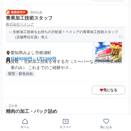
契約社員
青果加工技術スタッフ
株式会社ベイシア
生鮮加工技術をお持ちの方歓迎！ベイシアの青果加工技術スタッフ
（店舗専任社員）求人
愛知県みよし市根浦町
日給9200円～1万1200円
資格 ・生鮮加工技術を有する方（スーパーなどの小売業経験
者のみ） これまでのご経験やス...
髪型・髪色自由
気になる
正社員
精肉の加工・パック詰め
株式会社ベイシア
業界トップクラスの安定企業*年間休日117日/最大6連休◎未経験か
ホーム
オファー
気になる
ら安心スタートの精肉正社...