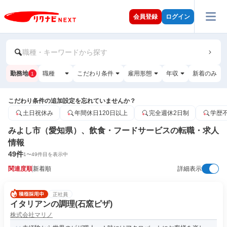
会員登録
ログイン
職種・キーワードから探す
勤務地
職種
こだわり条件
雇用形態
年収
新着のみ
1
こだわり条件の追加設定を忘れていませんか？
土日祝休み
年間休日120日以上
完全週休2日制
学歴
みよし市（愛知県）、飲食・フードサービスの転職・求人
情報
49
件
1
〜
49
件目を表示中
関連度順
新着順
詳細表示
正社員
イタリアンの調理(石窯ピザ)
株式会社マリノ