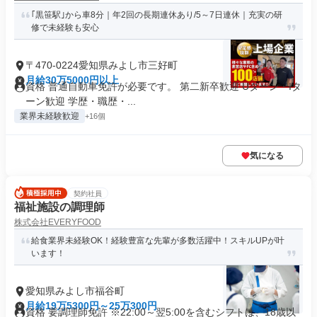
｢黒笹駅｣から車8分｜年2回の長期連休あり/5～7日連休｜充実の研
修で未経験も安心
〒470-0224愛知県みよし市三好町
月給30万5000円以上
資格 普通自動車免許が必要です。 第二新卒歓迎 Uターン・Iタ
ーン歓迎 学歴・職歴・...
業界未経験歓迎
+16個
気になる
契約社員
福祉施設の調理師
株式会社EVERYFOOD
給食業界未経験OK！経験豊富な先輩が多数活躍中！スキルUPが叶
います！
愛知県みよし市福谷町
月給19万5300円～25万300円
資格 要調理師免許 ※22:00～翌5:00を含むシフトは、18歳以