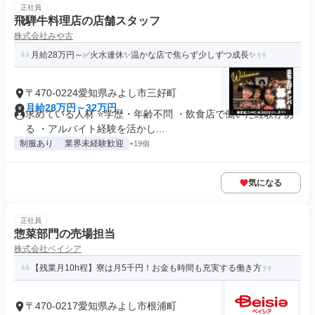
正社員
飛騨牛料理店の店舗スタッフ
株式会社みや古
月給28万円～✅火水連休✨温かな店で焦らず少しずつ成長✨
〒470-0224愛知県みよし市三好町
月給28万円～32万円
求めている人材 ⭐学歴・年齢不問 ・飲食店で働いた経験があ
る ・アルバイト経験を活かし...
制服あり
業界未経験歓迎
+19個
気になる
正社員
惣菜部門の売場担当
株式会社ベイシア
【残業月10h程】寮は月5千円！お金も時間も充実する働き方
〒470-0217愛知県みよし市根浦町