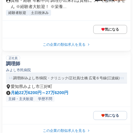
資格・経験 年齢不問 調理が出来れば資格については問いませ
ん ※経験者大歓迎！ ※栄養...
経験者歓迎
土日祝休み
気になる
この企業の類似求人を見る
正社員
調理師
みよし市民病院
調理師/みよし市/病院・クリニック/正社員/土橋 広電６号線(江波線)
愛知県みよし市三好町
月給22万6200円～27万6200円
主婦・主夫歓迎
学歴不問
気になる
この企業の類似求人を見る