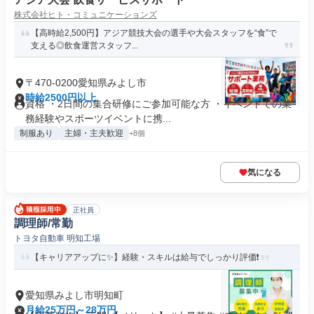
株式会社ヒト・コミュニケーションズ
【高時給2,500円】アジア競技大会の選手や大会スタッフを“食”で
支える◎飲食運営スタッフ...
〒470-0200愛知県みよし市
時給2500円以上
資格 ・2日間の集合研修にご参加可能な方 ・イベントでの業
務経験やスポーツイベントに携...
制服あり
主婦・主夫歓迎
+8個
気になる
正社員
調理師/常勤
トヨタ自動車 明知工場
【キャリアアップに✨】経験・スキルは給与でしっかり評価❗️
愛知県みよし市明知町
月給25万円～28万円