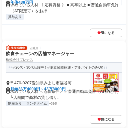
年俸436万円
求めている人材 《 応募資格 》 ■ 高卒以上 ■ 普通自動車免許
（AT限定可）をお持...
賞与あり
気になる
正社員
飲食チェーンの店舗マネージャー
株式会社プレナス
✅20代・30代活躍中！✅飲食経験歓迎・アルバイトのみOK
〒470-0207愛知県みよし市福谷町
月給36万4000円～43万8000円
求めている人材 ＜応募条件＞ ✅普通自動車免許（AT限定可）
└店舗間で商材の貸し借り...
制服あり
ランチタイム
+32個
気になる