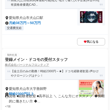
高収入|土日祝休み|車通勤可能|地元･地方で働く|大手企業|学歴不問|
有資格者優遇|CAD...
愛知県犬山市犬山口駅
月給38万円～50万円
交通費支給
気になる
契約社員
登録メイン・ドコモの受付スタッフ
株式会社パーソナルフロンティア
【金土日のみの勤務！時給2300円～★】ドコモ経験者歓迎♪声かけ
やクロージングはナシ！
愛知県犬山市大字善師野
時給2300円以上
資格 ■経験者歓迎 ■高卒以上 ＼ こんな方にオススメ ／ ◆長期
的に働きたい方 ◆...
+7個