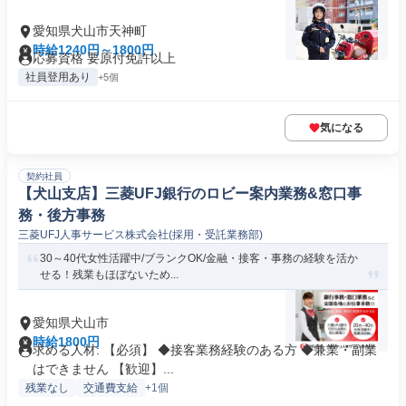
愛知県犬山市天神町
時給1240円～1800円
応募資格 要原付免許以上
社員登用あり
+5個
気になる
契約社員
【犬山支店】三菱UFJ銀行のロビー案内業務&窓口事
務・後方事務
三菱UFJ人事サービス株式会社(採用・受託業務部)
30～40代女性活躍中/ブランクOK/金融・接客・事務の経験を活か
せる！残業もほぼないため...
愛知県犬山市
時給1800円
求める人材: 【必須】 ◆接客業務経験のある方 ◆兼業・副業
はできません 【歓迎】...
残業なし
交通費支給
+1個