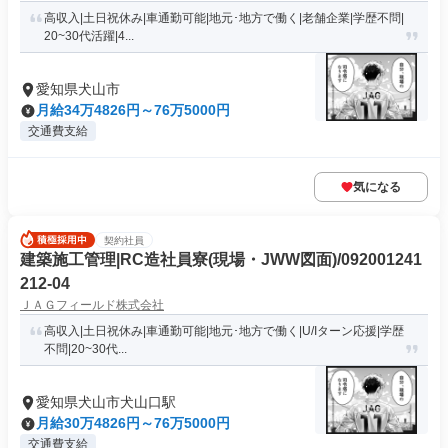
高収入|土日祝休み|車通勤可能|地元･地方で働く|老舗企業|学歴不問|
20~30代活躍|4...
愛知県犬山市
月給34万4826円～76万5000円
交通費支給
気になる
契約社員
建築施工管理|RC造社員寮(現場・JWW図面)/092001241
212-04
ＪＡＧフィールド株式会社
高収入|土日祝休み|車通勤可能|地元･地方で働く|U/Iターン応援|学歴
不問|20~30代...
愛知県犬山市犬山口駅
月給30万4826円～76万5000円
交通費支給