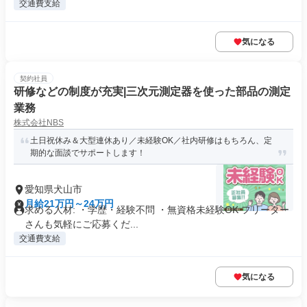
交通費支給
気になる
契約社員
研修などの制度が充実|三次元測定器を使った部品の測定
業務
株式会社NBS
土日祝休み＆大型連休あり／未経験OK／社内研修はもちろん、定
期的な面談でサポートします！
愛知県犬山市
月給21万円～24万円
求める人材: ・学歴・経験不問 ・無資格未経験OK フリーター
さんも気軽にご応募くだ...
交通費支給
気になる