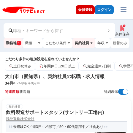
会員登録
ログイン
職種・キーワードから探す
条件保存
勤務地
職種
こだわり条件
契約社員
年収
新着のみ
1
こだわり条件の追加設定を忘れていませんか？
土日祝休み
年間休日120日以上
完全週休2日制
学歴
犬山市（愛知県）、契約社員の転職・求人情報
34
件
1
〜
34
件目を表示中
関連度順
新着順
詳細表示
契約社員
飲料製造サポートスタッフ(サントリー工場内)
鴻池運輸株式会社
未経験OK／週3日～相談可／50・60代活躍中／社食あり