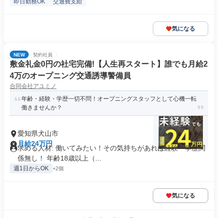
即日勤務OK
交通費支給
気になる
NEW
契約社員
敷金礼金0円の社宅完備!【人生再スタート】誰でも月給2
4万のオープニング交通誘導警備員
合同会社アユミノ
年齢・経験・学歴一切不問！オープニングスタッフとして心機一転
働きませんか？
愛知県犬山市
月給24万円
求める人材: 働いてみたい！その気持ちがあれば経験・学歴関
係無し！ 年齢18歳以上（...
週1日からOK
+2個
気になる