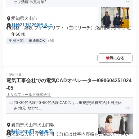
ッフ活躍中/賞与年2...
愛知県犬山市
月給21万2290円以上
資格・経験 フォークリフト（主にリーチ）免許あれば尚可 定
年60歳
学歴不問
車通勤OK
+4個
気になる
契約社員
電気工事会社での電気CADオペレーター/090604251024
-05
ＪＡＧフィールド株式会社
20~30代活躍|40~50代活躍|CADスキル重視|交通費支給|土日祝休
み|地元･地方で...
愛知県犬山市犬山口駅
時給1438円～2400円
求める人材: 学歴:不問 ※詳細は仕事内容欄をご確認ください