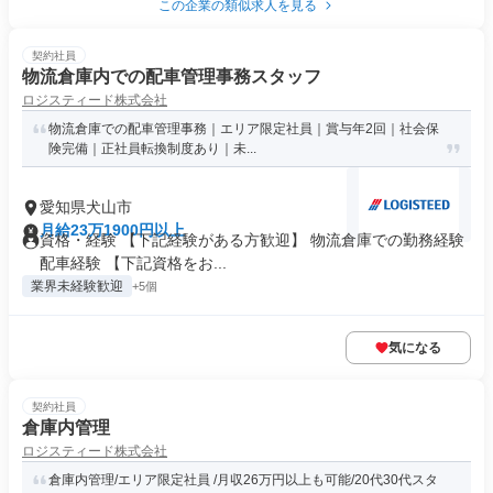
この企業の類似求人を見る
契約社員
物流倉庫内での配車管理事務スタッフ
ロジスティード株式会社
物流倉庫での配車管理事務｜エリア限定社員｜賞与年2回｜社会保
険完備｜正社員転換制度あり｜未...
愛知県犬山市
月給23万1900円以上
資格・経験 【下記経験がある方歓迎】 物流倉庫での勤務経験
配車経験 【下記資格をお...
業界未経験歓迎
+5個
気になる
契約社員
倉庫内管理
ロジスティード株式会社
倉庫内管理/エリア限定社員 /月収26万円以上も可能/20代30代スタ