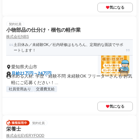
気になる
契約社員
小物部品の仕分け・梱包の軽作業
株式会社NBS
土日休み／未経験OK／社内研修はもちろん、定期的な面談でサポ
ートします！
愛知県犬山市
月給21万円～24万円
求める人材: 学歴・経験不問 未経験OK フリーターさんも お気
軽にご応募ください！...
社員登用あり
交通費支給
気になる
契約社員
栄養士
株式会社EVERYFOOD