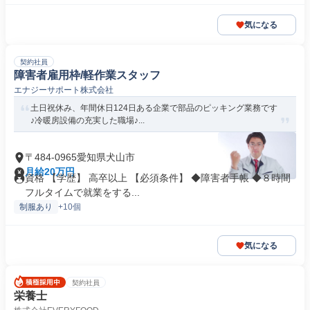
気になる
契約社員
障害者雇用枠/軽作業スタッフ
エナジーサポート株式会社
土日祝休み、年間休日124日ある企業で部品のピッキング業務です
♪冷暖房設備の充実した職場♪...
〒484-0965愛知県犬山市
月給20万円
資格 【学歴】 高卒以上 【必須条件】 ◆障害者手帳 ◆８時間
フルタイムで就業をする...
制服あり
+10個
気になる
契約社員
栄養士