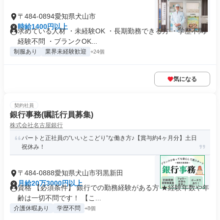
〒484-0894愛知県犬山市
時給1400円以上
求めている人材 ・未経験OK ・長期勤務できる方 ・学歴不問/
経験不問 ・ブランクOK...
制服あり
業界未経験歓迎
+24個
気になる
契約社員
銀行事務(嘱託行員募集)
株式会社名古屋銀行
パートと正社員の“いいとこどり”な働き方♪【賞与約4ヶ月分】土日
祝休み！
〒484-0888愛知県犬山市羽黒新田
月給20万3000円以上
資格 【必須条件】 銀行での勤務経験がある方 ★経験年数や年
齢は一切不問です！ 【こ...
介護休暇あり
学歴不問
+8個