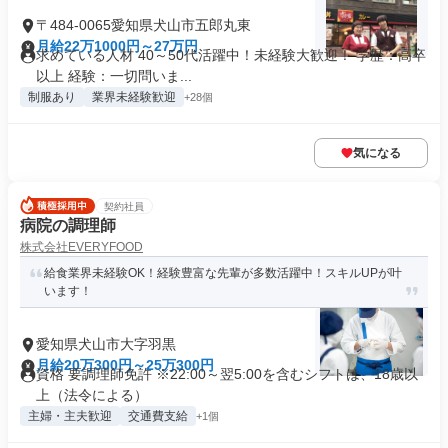
〒484-0065愛知県犬山市五郎丸東
月給22万1000円～27万円
求めている人材 40～50代活躍中！未経験大歓迎！ 学歴：高卒
以上 経験：一切問いま...
制服あり
業界未経験歓迎
+28個
気になる
契約社員
病院の調理師
株式会社EVERYFOOD
給食業界未経験OK！経験豊富な先輩が多数活躍中！スキルUPが叶
います！
愛知県犬山市大字羽黒
月給20万300円～25万300円
資格 要調理師免許 ※22:00～翌5:00を含むシフトは、18歳以
上（法令による）
主婦・主夫歓迎
交通費支給
+1個