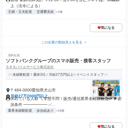
上（法令による）
主婦・主夫歓迎
交通費支給
+1個
気になる
この企業の類似求人を見る
契約社員
ソフトバンクグループのスマホ販売・接客スタッフ
ＳＢモバイルサービス株式会社
未経験歓迎！週休3日／月給27万円以上✨イベントスタッフ
〒484-0000愛知県犬山市
月給27万2000円以上
求めている人材 ＼学歴不問！販売/通信業界未経験歓迎／ ▶必
須条件 ━━━━━━ ✅...
業界未経験歓迎
歩合給あり
+19個
気になる