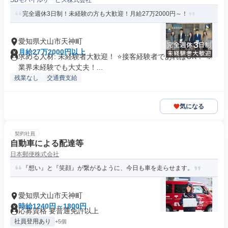
SBモバイルサービス株式会社
完全週休3日制！未経験の方も大歓迎！月給27万2000円～！
愛知県犬山市天神町
月給27万2000円以上
求める人材: 未経験者大歓迎！ ⭐接客経験者であればOK！ ※
業界未経験でも大丈夫！...
残業なし
交通費支給
気になる
契約社員
自動車による配達等
日本郵便株式会社
『想い』と『笑顔』が繋がるように、今日も車を走らせます。
愛知県犬山市天神町
時給1240円～1800円
応募資格 要普通免許以上
社員登用あり
+5個