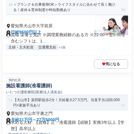
＜ブランク＆仕事復帰OK＞ライフスタイルに合わせて長く働け
る！産休＆育休制度や時短勤務あり
愛知県犬山市大字前原
日給9600円以上
資格 栄養士免許 ※調理業務経験のある方 ※22:00～翌5:00を
含むシフトは、1...
主婦・主夫歓迎
交通費支給
+1個
気になる
契約社員
施設看護師(准看護師)
いたつ介護医療院(医療法人清友会)
【犬山市】楽田駅徒歩2分！月給最大27.5万円。当直手当1回8,000
円×家族手当あり
愛知県犬山市字裏之門
月給21万円～27万5000円
求める人材: 【資格】正・准看護師【経験】実務3年以上【学
歴】高卒以上