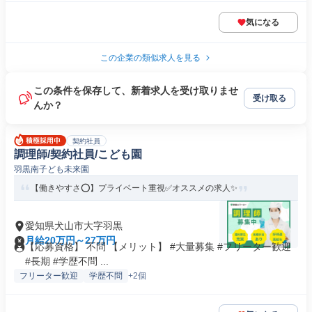
気になる
この企業の類似求人を見る
この条件を保存して、新着求人を受け取りませ
受け取る
んか？
契約社員
調理師/契約社員/こども園
羽黒南子ども未来園
【働きやすさ⭕️】プライベート重視✅️オススメの求人✨
愛知県犬山市大字羽黒
月給20万円～27万円
【応募資格】 不問 【メリット】 #大量募集 #フリーター歓迎
#長期 #学歴不問 ...
フリーター歓迎
学歴不問
+2個