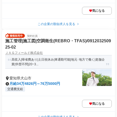
気になる
この企業の類似求人を見る
契約社員
施工管理|施工図|空調衛生(REBRO・TFAS)/0912032509
25-02
ＪＡＧフィールド株式会社
高収入|帰省費あり|土日祝休み|車通勤可能|地元･地方で働く|老舗企
業|学歴不問|20~3...
愛知県犬山市
月給34万4826円～76万5000円
交通費支給
気になる