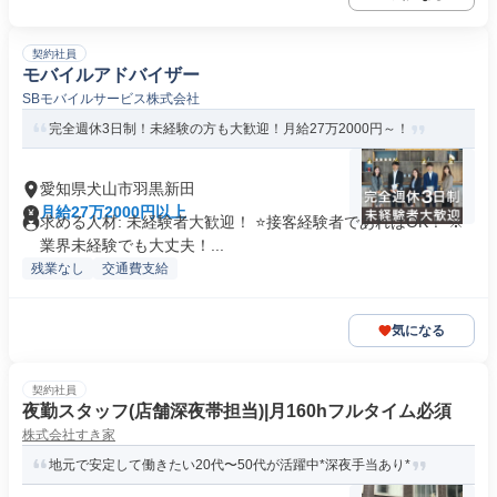
契約社員
モバイルアドバイザー
SBモバイルサービス株式会社
完全週休3日制！未経験の方も大歓迎！月給27万2000円～！
愛知県犬山市羽黒新田
月給27万2000円以上
求める人材: 未経験者大歓迎！ ⭐接客経験者であればOK！ ※
業界未経験でも大丈夫！...
残業なし
交通費支給
気になる
契約社員
夜勤スタッフ(店舗深夜帯担当)|月160hフルタイム必須
株式会社すき家
地元で安定して働きたい20代〜50代が活躍中*深夜手当あり*