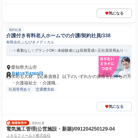
気になる
契約社員
介護付き有料老人ホームでの介護/契約社員/338
有限会社ふなびきメディカル
✨夜勤なし✨ブランクOK✨未経験者には長期育成✨正社員登用あり
愛知県犬山市
月給19万4360円
求める人材: 【応募資格】 以下のいずれかの資格をお持ちの方
・介護福祉士 ・介護職...
社員登用あり
交通費支給
気になる
契約社員
電気施工管理(公営施設・新築)/091204250129-04
ＪＡＧフィールド株式会社