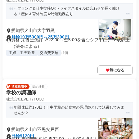
株式会社EVERYFOOD
＜ブランク＆仕事復帰OK＞ライフスタイルに合わせて長く働け
る！産休＆育休制度や時短勤務あり
愛知県犬山市大字羽黒
月給19万5300円～25万300円
資格 栄養士免許 ※22:00～翌5:00を含むシフトは、18歳以上
（法令による）
主婦・主夫歓迎
交通費支給
+1個
気になる
契約社員
学校の調理師
株式会社EVERYFOOD
年間休日約170日！！中学校の給食室の調理師として活躍してみま
せんか？
愛知県犬山市羽黒安戸西
日給9120円
資格 要調理師免許 ※22:00～翌5:00を含むシフトは、18歳以