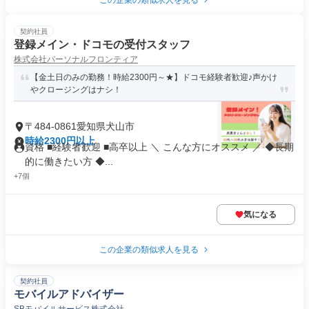
この企業の類似求人を見る
契約社員
登録メイン・ドコモの受付スタッフ
株式会社パーソナルフロンティア
【金土日のみの勤務！時給2300円～★】ドコモ経験者歓迎♪声かけ
やクロージングはナシ！
〒484-0861愛知県犬山市
時給2300円以上
資格 ■経験者歓迎 ■高卒以上 ＼ こんな方にオススメ ／ ◆長期
的に働きたい方 ◆...
+7個
気になる
この企業の類似求人を見る
契約社員
モバイルアドバイザー