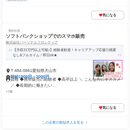
気になる
契約社員
ソフトバンクショップでのスマホ販売
株式会社パーソナルフロンティア
【月収31万円以上可能♪】経験者歓迎！キャリアアップ応援◎残業
なし&フルタイム！即日ok★
〒484-0861愛知県犬山市
時給1800円～2000円
資格 ◆携帯販売の経験者 ◆高卒以上 ＼ こんな方にオススメ
／ ◆長期的に働きたい...
+7個
気になる
この企業の類似求人を見る