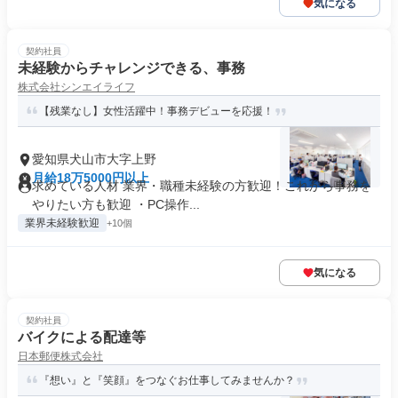
気になる
契約社員
未経験からチャレンジできる、事務
株式会社シンエイライフ
【残業なし】女性活躍中！事務デビューを応援！
愛知県犬山市大字上野
月給18万5000円以上
求めている人材 業界・職種未経験の方歓迎！これから事務を
やりたい方も歓迎 ・PC操作...
業界未経験歓迎
+10個
気になる
契約社員
バイクによる配達等
日本郵便株式会社
『想い』と『笑顔』をつなぐお仕事してみませんか？