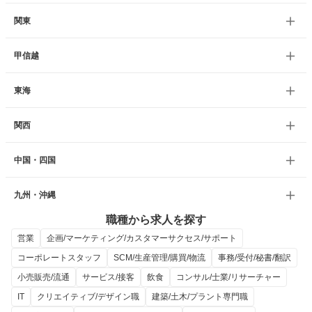
関東
甲信越
東海
関西
中国・四国
九州・沖縄
職種から求人を探す
営業
企画/マーケティング/カスタマーサクセス/サポート
コーポレートスタッフ
SCM/生産管理/購買/物流
事務/受付/秘書/翻訳
小売販売/流通
サービス/接客
飲食
コンサル/士業/リサーチャー
IT
クリエイティブ/デザイン職
建築/土木/プラント専門職