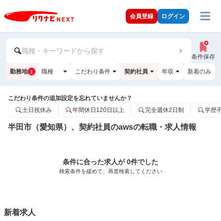
会員登録
ログイン
職種・キーワードから探す
条件保存
勤務地
職種
こだわり条件
契約社員
年収
新着のみ
1
こだわり条件の追加設定を忘れていませんか？
土日祝休み
年間休日120日以上
完全週休2日制
学歴
半田市（愛知県）、契約社員のawsの転職・求人情報
条件に合った求人が 0件でした
検索条件を緩めて、再度検索してください
新着求人