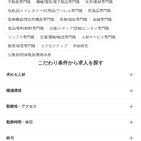
不動産専門職
機械/電気/電子製品専門職
化学/素材専門職
化粧品/トイレタリー/日用品/アパレル専門職
医薬品専門職
医療機器/理化学機器専門職
医療/福祉専門職
金融専門職
食品/香料/飼料専門職
出版/メディア/芸能/エンタメ専門職
インフラ専門職
交通/運輸/物流専門職
人材サービス専門職
教育/保育専門職
エグゼクティブ
学術研究
公務員/団体職員/農林水産
こだわり条件から求人を探す
求める人材
職場環境
勤務地・アクセス
勤務時間・休日
給与