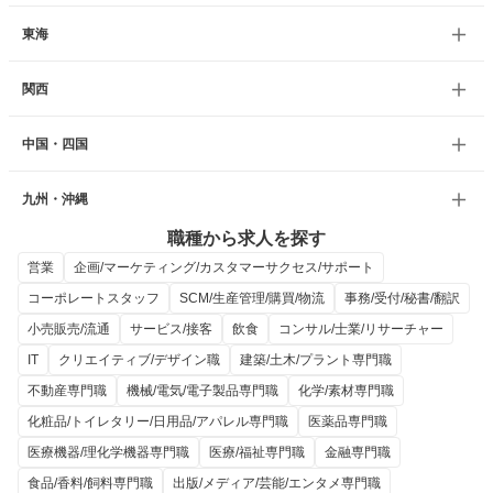
東海
関西
中国・四国
九州・沖縄
職種から求人を探す
営業
企画/マーケティング/カスタマーサクセス/サポート
コーポレートスタッフ
SCM/生産管理/購買/物流
事務/受付/秘書/翻訳
小売販売/流通
サービス/接客
飲食
コンサル/士業/リサーチャー
IT
クリエイティブ/デザイン職
建築/土木/プラント専門職
不動産専門職
機械/電気/電子製品専門職
化学/素材専門職
化粧品/トイレタリー/日用品/アパレル専門職
医薬品専門職
医療機器/理化学機器専門職
医療/福祉専門職
金融専門職
食品/香料/飼料専門職
出版/メディア/芸能/エンタメ専門職