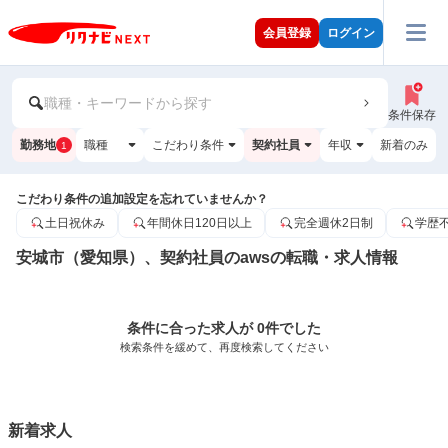
会員登録
ログイン
職種・キーワードから探す
条件保存
勤務地
職種
こだわり条件
契約社員
年収
新着のみ
1
こだわり条件の追加設定を忘れていませんか？
土日祝休み
年間休日120日以上
完全週休2日制
学歴
安城市（愛知県）、契約社員のawsの転職・求人情報
条件に合った求人が 0件でした
検索条件を緩めて、再度検索してください
新着求人