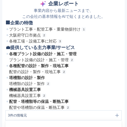
企業レポート
事業内容から最新ニュースまで、
この会社の基本情報をAIで短くまとめました。
🏢企業の特徴
プラント工事・配管工事・重量物据付け
1
大阪府守口市拠点
2
各種工場・設備工事に対応
3
💼提供している主力事業/サービス
各種プラント設備の設計・施工・管理
プラント設備の設計・施工・管理
2
各種配管の設計・製作・現地工事
配管の設計・製作・現地工事
2
塔槽類の設計・製作
塔槽類の設計・製作
2
機械器具設置工事
機械器具設置工事
2
配管・塔槽類等の保温・断熱工事
配管や塔槽類の保温・断熱工事
2
3
件の情報元
1
大阪 プラント工事・配管工事・重量物据付けは京阪機工株式会社｜大阪府守口市
2
会社案内｜京阪機工株式会社