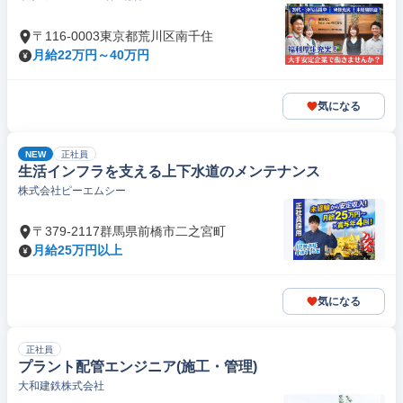
〒116-0003東京都荒川区南千住
月給22万円～40万円
気になる
NEW
正社員
生活インフラを支える上下水道のメンテナンス
株式会社ピーエムシー
〒379-2117群馬県前橋市二之宮町
月給25万円以上
気になる
正社員
プラント配管エンジニア(施工・管理)
大和建鉄株式会社