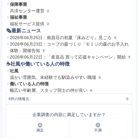
保障事業
共済センター運営
2
福祉事業
福祉サービス提供
2
🗞最新ニュース
2026年06月25日：南昌荘の初夏『床みどり』見ごろ
5
2026年06月23日：コープの森づくり「モミジの森のお手入れ
体験」開催告知
5
2026年06月22日：「産直品 買って応援キャンペーン」開始
5
☕️社風や働いている人の特徴
社風
温かい雰囲気、未経験でも馴染みやすい職場
6
働いている人の特徴
幅広い年齢層、スタッフ同士の仲が良い
6
6
件の情報元
1
いわて生協について | いわて生協
2
いわて生協の概要 | いわて生協について | いわて生協
企業調査の内容に満足していますか？
3
https://www.iwate.coop/about/summary/now.html
4
https://www.iwate.coop/about/whats/
5
プレスリリース | いわて生協
6
採用サイト｜いわて生活協同組合
満足
不満