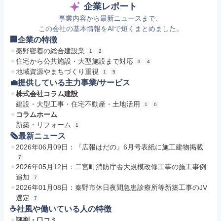
企業レポート
事業内容から最新ニュースまで、
この会社の基本情報をAIで短くまとめました。
🏢企業の特徴
秦野密着の総合建設業
1
2
住宅から公共施設・大型施設まで対応
3
4
地域資源やまちづくり重視
1
5
💼提供している主力事業/サービス
株式会社コラム建設
建設・大型工事・住宅不動産・土地活用
1
6
コラムホーム
新築・リフォーム
1
🗞最新ニュース
2026年06月09日：『広報はだの』6月号表紙に施工建物掲載
7
2026年05月12日：二宮町消防庁舎大規模改修工事の施工事例
追加
7
2026年01月08日：秦野市休日夜間急患診療所等新築工事のJV
選定
7
☕️社風や働いている人の特徴
評判・口コミ