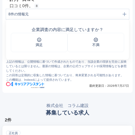
口コミ0件。
8
8
件の情報元
1
会社概要 | コラム建設会社概要 | コラム建設 | 秦野市
2
(株)コラム建設（はだのCCIナビ） | 秦野商工会議所
企業調査の内容に満足していますか？
3
コラム建設 | 学校、公共施設や商業施設など、秦野に1989年に創業した建設会社
4
秦野の木で建てる未来に紡ぐまちづくり （株）コラム建設の挑戦と展望 | 秦野 | タウンニュース
5
秦野のミライを造る会社 コラム建設 樺島進一郎代社長に聞く | 秦野 | タウンニュース
6
https://www.ipros.com/company/detail/2101151/
満足
不満
7
コラム建設 | 住宅から公共事業まで秦野の建築会社
8
コラム建設の評判・口コミ - エン カイシャの評判
上記の情報は、公開情報に基づいて作成されたものであり、当該企業の現状を完全に反映
しているとは限りません。最新の情報は、企業の公式ウェブサイトや採用情報などを参照
してください。
この回答は定期的に収集した情報に基づいており、将来変更される可能性があります。
この機能は、Indeedによって提供されています。
最終更新日：
2026年7月27日
株式会社 コラム建設
募集している求人
2件
正社員