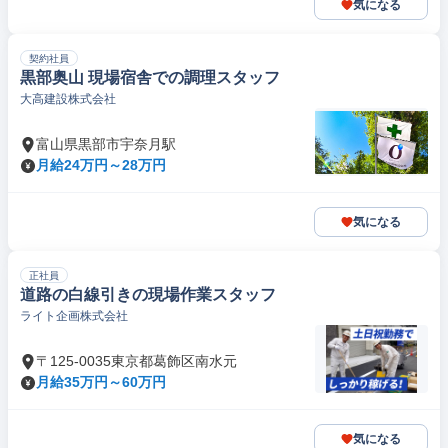
気になる
契約社員
黒部奥山 現場宿舎での調理スタッフ
大高建設株式会社
富山県黒部市宇奈月駅
月給24万円～28万円
気になる
正社員
道路の白線引きの現場作業スタッフ
ライト企画株式会社
〒125-0035東京都葛飾区南水元
月給35万円～60万円
気になる