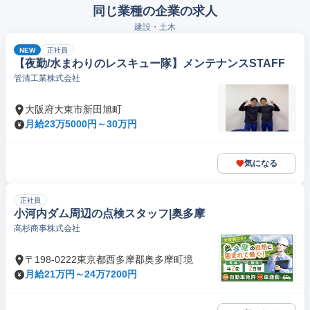
同じ業種の企業の求人
建設・土木
NEW
正社員
【夜勤/水まわりのレスキュー隊】メンテナンスSTAFF
管清工業株式会社
大阪府大東市新田旭町
月給23万5000円～30万円
気になる
正社員
小河内ダム周辺の点検スタッフ|奥多摩
高杉商事株式会社
〒198-0222東京都西多摩郡奥多摩町境
月給21万円～24万7200円