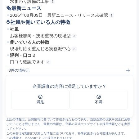
水まわり設備の工事
2
🗞最新ニュース
2026年08月09日：最新ニュース・リリース未確認
1
☕️社風や働いている人の特徴
社風
お客様志向・技術重視の現場型
3
働いている人の特徴
現場対応を重んじる実務派中心
3
評判・口コミ
口コミ確認できず
3
3
件の情報元
1
オーケーズパワー株式会社-エアコン取付工事、水廻り、ガス機器設備
2
会社概要 - オーケーズパワー株式会社
企業調査の内容に満足していますか？
3
会社案内｜オーケーズパワー株式会社
満足
不満
上記の情報は、公開情報に基づいて作成されたものであり、当該企業の現状を完全に反映
しているとは限りません。最新の情報は、企業の公式ウェブサイトや採用情報などを参照
してください。
この回答は定期的に収集した情報に基づいており、将来変更される可能性があります。
この機能は、Indeedによって提供されています。