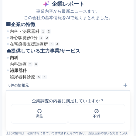
企業レポート
事業内容から最新ニュースまで、
この会社の基本情報をAIで短くまとめました。
🏢企業の特徴
内科・泌尿器科
1
2
浄心駅徒歩1分
1
2
在宅療養支援診療所
3
4
💼提供している主力事業/サービス
内科
内科診療
5
6
泌尿器科
泌尿器科診療
5
6
6
件の情報元
1
https://fdoc.jp/clinic/detail/index/id/150534/
2
松井醫院（愛知県名古屋市西区上名古屋２－５－７茂里川ビル２階:） | メディカルノート
企業調査の内容に満足していますか？
3
https://www.pref.aichi.jp/uploaded/attachment/476026.pdf
4
https://www.pref.aichi.jp/uploaded/attachment/572238.pdf
5
https://www.byoin-machi.net/area3/aichi/00202355.html
6
松井醫院（愛知県 | 浄心駅） 【病院検索ホスピタ】
満足
不満
上記の情報は、公開情報に基づいて作成されたものであり、当該企業の現状を完全に反映