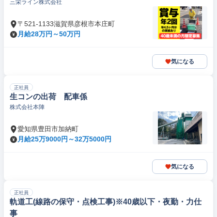
三栄ライン株式会社
〒521-1133滋賀県彦根市本庄町
月給28万円～50万円
気になる
正社員
生コンの出荷 配車係
株式会社本陣
愛知県豊田市加納町
月給25万9000円～32万5000円
気になる
正社員
軌道工(線路の保守・点検工事)※40歳以下・夜勤・力仕
事