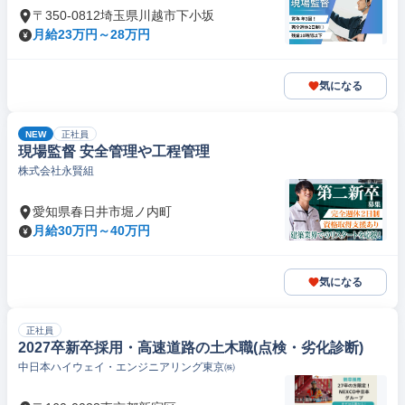
〒350-0812埼玉県川越市下小坂
月給23万円～28万円
気になる
NEW
正社員
現場監督 安全管理や工程管理
株式会社永賢組
愛知県春日井市堀ノ内町
月給30万円～40万円
気になる
正社員
2027卒新卒採用・高速道路の土木職(点検・劣化診断)
中日本ハイウェイ・エンジニアリング東京㈱