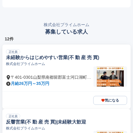
株式会社プライムホーム
募集している求人
12件
正社員
未経験からはじめやすい営業(不 動 産 売 買)
株式会社プライムホーム
〒401-0301山梨県南都留郡富士河口湖町船
津
月給26万円～35万円
気になる
正社員
反響営業(不 動 産 売 買)|未経験大歓迎
株式会社プライムホーム