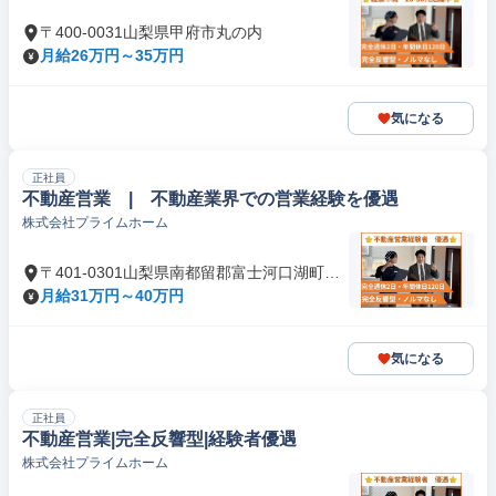
〒400-0031山梨県甲府市丸の内
月給26万円～35万円
気になる
正社員
不動産営業 | 不動産業界での営業経験を優遇
株式会社プライムホーム
〒401-0301山梨県南都留郡富士河口湖町船
津
月給31万円～40万円
気になる
正社員
不動産営業|完全反響型|経験者優遇
株式会社プライムホーム