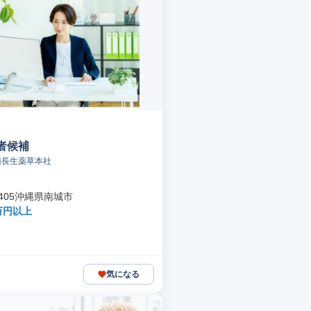
者候補
縄長生薬草本社
1405沖縄県南城市
万円以上
気になる