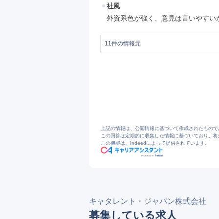
社風
外資系色が強く、意見は言いやすい
11
件の情報元
1
キャタレント・ジャパン株式会社 - Catale
2
ホーム - Catalent Japan
3
Leading Global CDMO Pharma Solution
4
グローバル・ソリューション - Catalent 
5
キャタレントについて - Catalent Japa
6
総合的なクリニカル・サプライ・サービス - C
7
一次包装 - Catalent Japan
8
コンシューマー・ヘルス - Catalent Jap
9
ニュース・イベント - Catalent Japan
上記の情報は、公開情報に基づいて作成されたもので
10
この回答は定期的に収集した情報に基づいており、将
この機能は、Indeedによって提供されています。
11
キャタレント・ジャパンの社員クチコミ
キャタレント・ジャパン株式会社
募集している求人