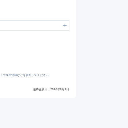
トや採用情報などを参照してください。
https://jp.indeed.com/cmp/%E3%82%AD%E3%83%A3%E3%82%BF%E3%83%AC%E3%83%B3%E3%83%88-%E3%82%B8%E3%83%A3%E3%83%91%E3%83%B3%E6%A0%AA%E5%BC%8F%E4%BC%9A%E7%A4%BE/reviews
最終更新日：
2026年8月9日