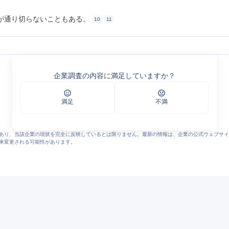
が通り切らないこともある。
10
11
nt Japan
企業調査の内容に満足していますか？
s | Catalent
Japan
n
満足
不満
atalent Japan
an
あり、当該企業の現状を完全に反映しているとは限りません。最新の情報は、企業の公式ウェブサイ
来変更される可能性があります。
一覧（10件）｜Yahoo!しごとカタログ