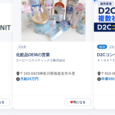
NEW
正社員
正社
化粧品OEMの営業
D2Cコ
エーピーコスメティックス株式会社
ＡＩＧＡＴ
〒243-0423神奈川県海老名市今里
〒810
月給25万円
年俸35
なる
気になる