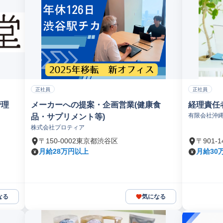
正社員
正社員
管理
メーカーへの提案・企画営業(健康食
経理責任
有限会社沖
品・サプリメント等)
株式会社プロティア
〒150-0002東京都渋谷区
〒901-
月給28万円以上
月給30
なる
気になる