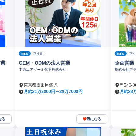
NEW
NEW
正社員
正社
営業
OEM・ODMの法人営業
企画営業
中央エアゾール化学株式会社
株式会社プ
東京都墨田区錦糸
〒540
月給21万3000円～29万7000円
月給28
なる
気になる