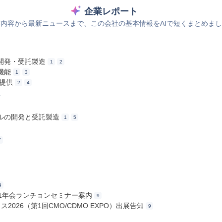
企業レポート
内容から最新ニュースまで、この会社の基本情報をAIで短くまとめま
開発・受託製造
1
2
機能
1
3
提供
2
4
ス
ルの開発と受託製造
1
5
7
9
第41年会ランチョンセミナー案内
9
ス2026（第1回CMO/CDMO EXPO）出展告知
9