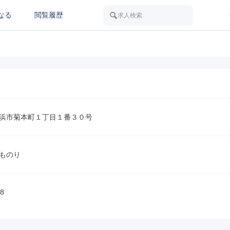
なる
閲覧履歴
求人検索
浜市菊本町１丁目１番３０号
ものり
8