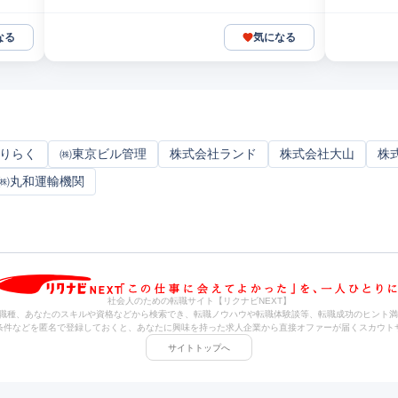
なる
気になる
りらく
㈱東京ビル管理
株式会社ランド
株式会社大山
株
㈱丸和運輸機関
社会人のための転職サイト【リクナビNEXT】
職種、あなたのスキルや資格などから検索でき、転職ノウハウや転職体験談等、転職成功のヒント満
条件などを匿名で登録しておくと、あなたに興味を持った求人企業から直接オファーが届くスカウト
サイトトップへ