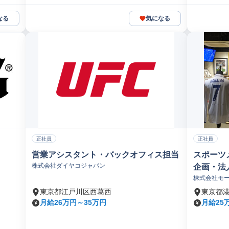
なる
気になる
正社員
正社員
営業アシスタント・バックオフィス担当
スポーツ
株式会社ダイヤコジャパン
企画・法
株式会社モ
迎】
東京都江戸川区西葛西
東京都
月給26万円～35万円
月給25