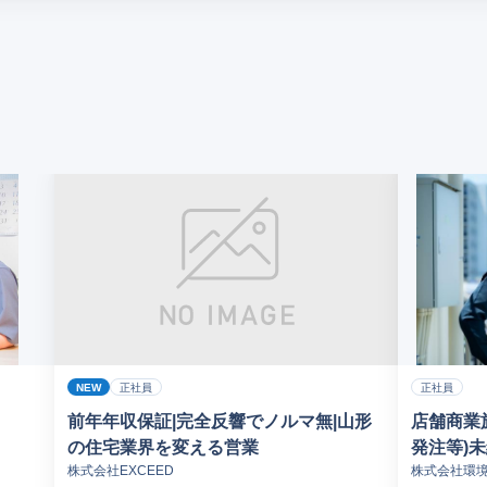
NEW
正社員
正社員
前年年収保証|完全反響でノルマ無|山形
店舗商業
の住宅業界を変える営業
発注等)
株式会社EXCEED
株式会社環