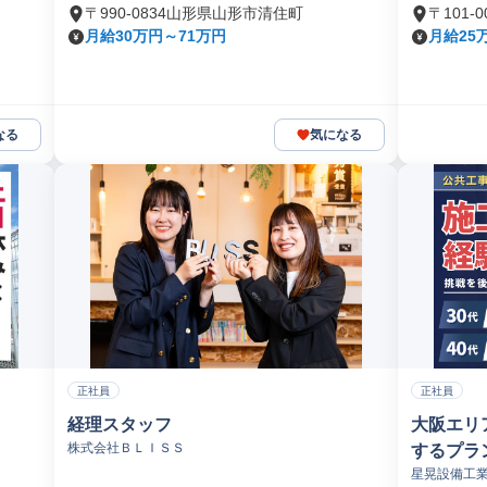
〒990-0834山形県山形市清住町
〒101
月給30万円～71万円
月給25
なる
気になる
正社員
正社員
経理スタッフ
大阪エリ
株式会社ＢＬＩＳＳ
するプラ
星晃設備工