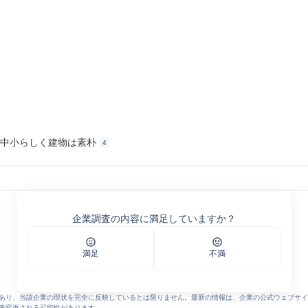
、中小らしく建物は素朴
4
や電気、空調設備などの設計・施工
｜株式会社太陽設備｜給排水や電気、空調設備などの設計・施工
企業調査の内容に満足していますか？
シスタント）｜株式会社太陽設備｜給排水や電気、空調設備などの設計・施工
ャの評判
満足
不満
あり、当該企業の現状を完全に反映しているとは限りません。最新の情報は、企業の公式ウェブサイ
来変更される可能性があります。