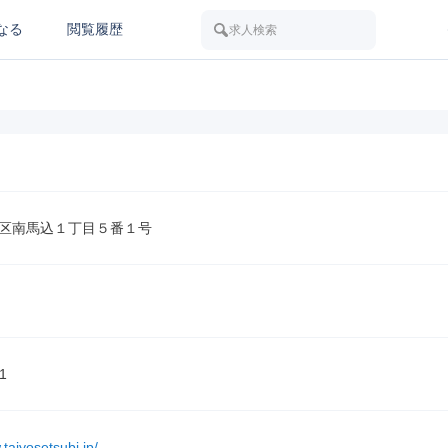
なる
閲覧履歴
求人検索
区南馬込１丁目５番１号
1
.taiyosetsubi.jp/