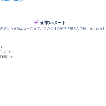
企業レポート
内容から最新ニュースまで、この会社の基本情報をAIで短くまとめま
1
応
2
3
貫対応
3
ス