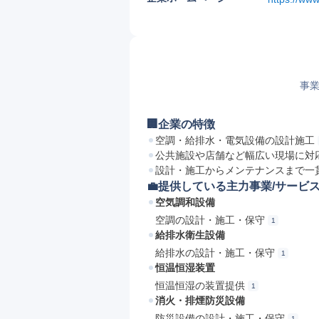
事業
🏢企業の特徴
空調・給排水・電気設備の設計施工
公共施設や店舗など幅広い現場に対
設計・施工からメンテナンスまで一
💼提供している主力事業/サービ
空気調和設備
空調の設計・施工・保守
1
給排水衛生設備
給排水の設計・施工・保守
1
恒温恒湿装置
恒温恒湿の装置提供
1
消火・排煙防災設備
防災設備の設計・施工・保守
1