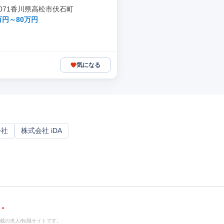
-8071香川県高松市伏石町
万円～80万円
気になる
会社
株式会社 iDA
載の求人/転職サイトです。