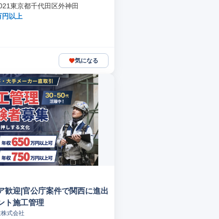
-0021東京都千代田区外神田
万円以上
気になる
ア歓迎|官公庁案件で関西に進出
ント施工管理
業株式会社