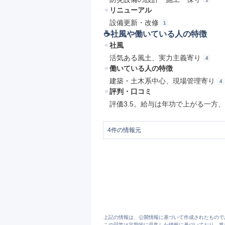
リニューアル
設備更新・改修
1
☕️社風や働いている人の特徴
社風
活気ある風土、実力主義寄り
4
働いている人の特徴
建築・土木系中心、現場管理寄り
4
評判・口コミ
評価3.5。給与は年功で上がる一方
4
件の情報元
1
事業内容｜株式会社太陽設備｜給排水
2
採用情報・応募フォーム（施工管理）
3
採用情報・応募フォーム（設計営業ア
4
太陽設備の評判・口コミ - エン カイシ
上記の情報は、公開情報に基づいて作成されたもので
この回答は定期的に収集した情報に基づいており、将