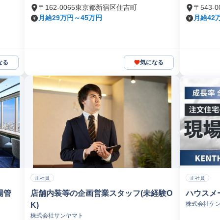
〒162-0065東京都新宿区住吉町
〒543
月給29万円～45万円
月給42
なる
気になる
正社員
正社員
場管
店舗内装等の企画営業スタッフ(未経験O
ハウスメ
株式会社ケ
K)
株式会社サンヤマト