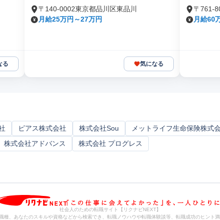
〒140-0002東京都品川区東品川
〒761
月給25万円～27万円
月給60
なる
気になる
社
ピアス株式会社
株式会社Sou
メットライフ生命保険株式
株式会社アドバンス
株式会社 プログレス
社会人のための転職サイト【リクナビNEXT】
職種、あなたのスキルや資格などから検索でき、転職ノウハウや転職体験談等、転職成功のヒント満