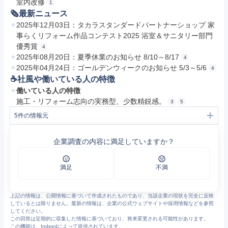
室内改修
1
🗞最新ニュース
2025年12月03日：タカラスタンダードパートナーショップ 家
事らくリフォーム作品コンテスト2025 浴室＆サニタリー部門
優秀賞
4
2025年08月20日：夏季休業のお知らせ 8/10～8/17
4
2025年04月24日：ゴールデンウィークのお知らせ 5/3～5/6
4
☕️社風や働いている人の特徴
働いている人の特徴
施工・リフォーム志向の実務型、少数精鋭感。
3
5
5
件の情報元
1
株式会社ビムス｜オフィシャルサイト
2
会社概要 | 株式会社ビムス｜オフィシャルサイト
企業調査の内容に満足していますか？
3
事業紹介 | 株式会社ビムス｜オフィシャルサイト
4
新着情報 | 株式会社ビムス｜オフィシャルサイト
5
ビムスのお仕事 | 株式会社ビムス｜オフィシャルサイト
満足
不満
上記の情報は、公開情報に基づいて作成されたものであり、当該企業の現状を完全に反映
しているとは限りません。最新の情報は、企業の公式ウェブサイトや採用情報などを参照
してください。
この回答は定期的に収集した情報に基づいており、将来変更される可能性があります。
この機能は、Indeedによって提供されています。