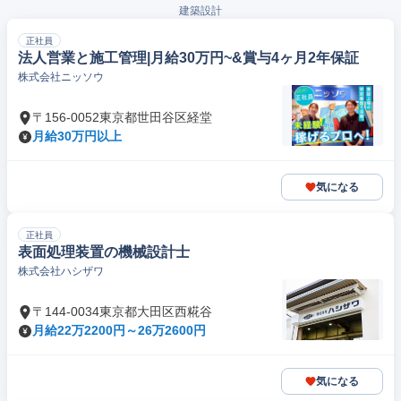
建築設計
正社員
法人営業と施工管理|月給30万円~&賞与4ヶ⽉2年保証
株式会社ニッソウ
〒156-0052東京都世田谷区経堂
月給30万円以上
気になる
正社員
表面処理装置の機械設計士
株式会社ハシザワ
〒144-0034東京都大田区西糀谷
月給22万2200円～26万2600円
気になる