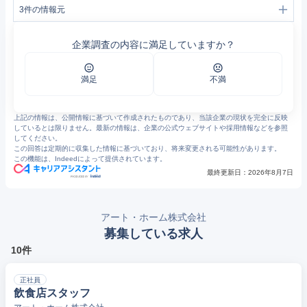
3
件の情報元
1
アート・ホーム株式会社｜愛知県名古屋市｜飲食事業・不動産事業・人材派遣事業
2
https://arthome.jbplt.jp/
企業調査の内容に満足していますか？
3
ハローワークインターネットサービス - 求人情報検索・一覧
満足
不満
上記の情報は、公開情報に基づいて作成されたものであり、当該企業の現状を完全に反映
しているとは限りません。最新の情報は、企業の公式ウェブサイトや採用情報などを参照
してください。
この回答は定期的に収集した情報に基づいており、将来変更される可能性があります。
この機能は、Indeedによって提供されています。
最終更新日：
2026年8月7日
アート・ホーム株式会社
募集している求人
10件
正社員
飲食店スタッフ