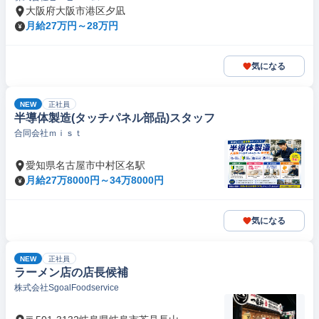
大阪府大阪市港区夕凪
月給27万円～28万円
気になる
NEW
正社員
半導体製造(タッチパネル部品)スタッフ
合同会社ｍｉｓｔ
愛知県名古屋市中村区名駅
月給27万8000円～34万8000円
気になる
NEW
正社員
ラーメン店の店長候補
株式会社SgoalFoodservice