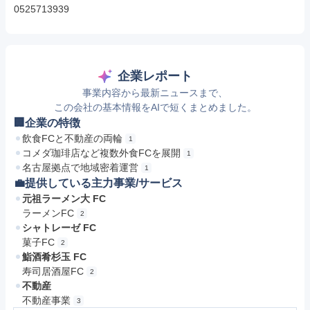
0525713939
企業レポート
事業内容から最新ニュースまで、
この会社の基本情報をAIで短くまとめました。
🏢企業の特徴
飲食FCと不動産の両輪
1
コメダ珈琲店など複数外食FCを展開
1
名古屋拠点で地域密着運営
1
💼提供している主力事業/サービス
元祖ラーメン大 FC
ラーメンFC
2
シャトレーゼ FC
菓子FC
2
鮨酒肴杉玉 FC
寿司居酒屋FC
2
不動産
不動産事業
3