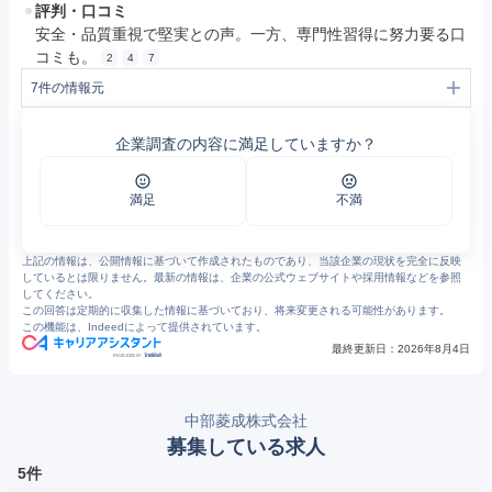
評判・口コミ
安全・品質重視で堅実との声。一方、専門性習得に努力要る口
コミも。
2
4
7
7
件の情報元
1
中部菱成株式会社 | 事業紹介
2
中部菱成株式会社 | 会社概要
企業調査の内容に満足していますか？
3
中部菱成株式会社
4
中部菱成株式会社 | 採用情報
5
中部菱成株式会社 | 採用情報 | 社員インタビュー
6
中部菱成株式会社 | 採用情報 | 社員インタビュー
満足
不満
7
中部菱成の評判・口コミ - エン カイシャの評判
上記の情報は、公開情報に基づいて作成されたものであり、当該企業の現状を完全に反映
しているとは限りません。最新の情報は、企業の公式ウェブサイトや採用情報などを参照
してください。
この回答は定期的に収集した情報に基づいており、将来変更される可能性があります。
この機能は、Indeedによって提供されています。
最終更新日：
2026年8月4日
中部菱成株式会社
募集している求人
5件