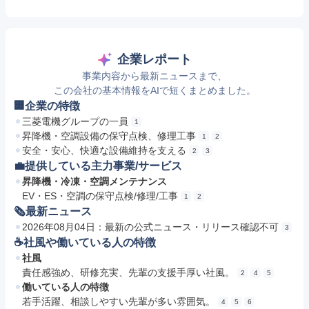
企業レポート
事業内容から最新ニュースまで、
この会社の基本情報をAIで短くまとめました。
🏢企業の特徴
三菱電機グループの一員
1
昇降機・空調設備の保守点検、修理工事
1
2
安全・安心、快適な設備維持を支える
2
3
💼提供している主力事業/サービス
昇降機・冷凍・空調メンテナンス
EV・ES・空調の保守点検/修理/工事
1
2
🗞最新ニュース
2026年08月04日：最新の公式ニュース・リリース確認不可
3
☕️社風や働いている人の特徴
社風
責任感強め、研修充実、先輩の支援手厚い社風。
2
4
5
働いている人の特徴
若手活躍、相談しやすい先輩が多い雰囲気。
4
5
6