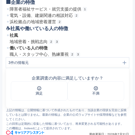
🏢企業の特徴
障害者福祉サービス・就労支援の提供
1
電気・設備、建築関連の相談対応
2
浜松拠点の地域密着運営
2
☕️社風や働いている人の特徴
社風
地域密着・挑戦志向
2
3
働いている人の特徴
職人・スタッフ中心、熟練重視
2
3
3
件の情報元
1
株式会社ヤガワ
2
会社案内 – 株式会社ヤガワ
企業調査の内容に満足していますか？
3
株式会社ヤガワ | 木学の家 | 環境建築人が建てる長寿命・高断熱注文住宅
満足
不満
上記の情報は、公開情報に基づいて作成されたものであり、当該企業の現状を完全に反映
しているとは限りません。最新の情報は、企業の公式ウェブサイトや採用情報などを参照
してください。
この回答は定期的に収集した情報に基づいており、将来変更される可能性があります。
この機能は、Indeedによって提供されています。
最終更新日：
2026年7月31日