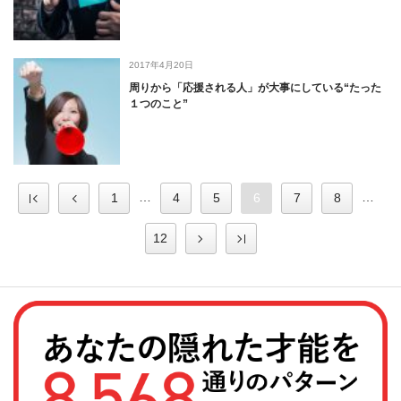
2017年4月20日
周りから「応援される人」が大事にしている“たった
１つのこと”
…
…
1
4
5
6
7
8
12