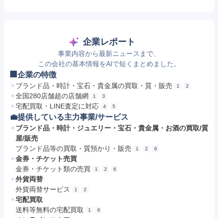
企業レポート
事業内容から最新ニュースまで、
この会社の基本情報をAIで短くまとめました。
🏢企業の特徴
ブランド品・時計・宝石・貴金属の買取・質・販売
1
2
全国280店舗超の店舗網
1
3
宅配買取・LINE査定に対応
4
5
💼提供している主力事業/サービス
ブランド品・時計・ジュエリー・宝石・貴金属・お酒の買取/質
屋/販売
ブランド品等の買取・質預かり・販売
1
2
6
金券・チケット売買
金券・チケット類の売買
1
2
6
外貨両替
外貨両替サービス
1
2
宅配買取
送料等無料の宅配買取
1
6