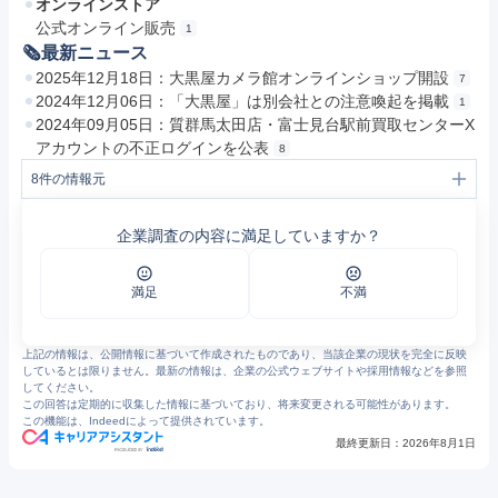
オンラインストア
公式オンライン販売
1
🗞最新ニュース
2025年12月18日：大黒屋カメラ館オンラインショップ開設
7
2024年12月06日：「大黒屋」は別会社との注意喚起を掲載
1
2024年09月05日：質群馬太田店・富士見台駅前買取センターX
アカウントの不正ログインを公表
8
8
件の情報元
1
大黒屋｜チケット・ブランド買取＆質屋、外貨両替
2
ご利用案内 | チケット大黒屋
企業調査の内容に満足していますか？
3
大黒屋の主なブランド買取店舗｜大黒屋
4
ブランド宅配買取｜スピード査定＆送料無料の大黒屋
5
質・買取LINE査定 | 質屋の大黒屋【公式】
6
会社概要｜大黒屋宅配買取センター
満足
不満
7
プレスリリース | チケット大黒屋
8
https://www.e-daikoku.com/pdf/press-release/20240905.pdf
上記の情報は、公開情報に基づいて作成されたものであり、当該企業の現状を完全に反映
しているとは限りません。最新の情報は、企業の公式ウェブサイトや採用情報などを参照
してください。
この回答は定期的に収集した情報に基づいており、将来変更される可能性があります。
この機能は、Indeedによって提供されています。
最終更新日：
2026年8月1日