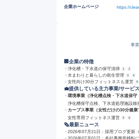
企業ホームページ
https://clea
事業
🏢企業の特徴
浄化槽・下水道の保守清掃
1
2
水まわりと暮らしの衛生管理
3
4
女性向け30分フィットネスも運営
5
💼提供している主力事業/サービ
環境事業（浄化槽点検・下水道保守
浄化槽保守点検、下水道処理施設維
カーブス事業（女性だけの30分健康
女性専用フィットネス運営
5
6
🗞最新ニュース
2026年07月21日：採用ブログ更新
2026年07月01日：本社事務所移