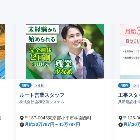
NEW
NEW
正社員
正社
ルート営業スタッフ
工事スタ
株式会社協和空調システム
共新建設株
島
〒187-0045東京都小平市学園西町
〒125
月給30万787円～45万787円
月給30