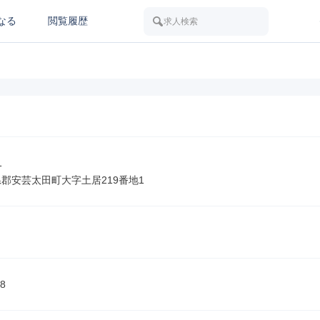
なる
閲覧履歴
求人検索


県郡安芸太田町大字土居219番地1
8