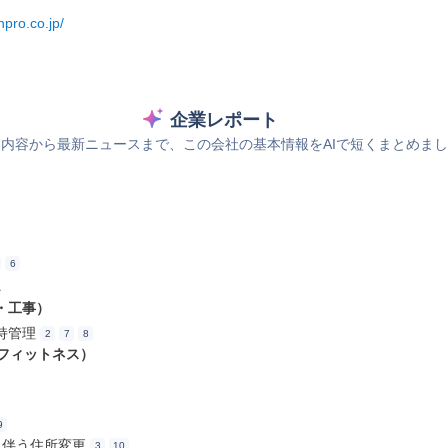
npro.co.jp/
企業レポート
内容から最新ニュースまで、この会社の基本情報をAIで短くまとめま
6
ス
・工事）
持管理
2
7
8
フィットネス）
9
転に伴う住所変更
3
10