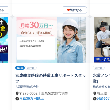
なる
気になる
NEW
正社員
正社員
京成鉄道路線の鉄道工事サポートスタッ
水道メン
フ
業)
共新建設株式会社
株式会社Ｃ
〒275-0002千葉県習志野市実籾
埼玉県
月給30万円以上
月給50