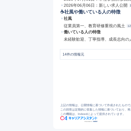
2026年06月06日：新しい求人公開
☕️社風や働いている人の特徴
社風
従業員第一、教育研修重視の風土
12
働いている人の特徴
未経験歓迎、丁寧指導、成長志向の
14
件の情報元
1
会社概要 | 私達は広島のクリーンのプロ「
2
クリンプロの事業紹介 | 浄化槽保守・点検
3
株式会社クリンプロ公式サイトへようこ
4
水回りの110番 | クリンプロ
5
会社紹介|株式会社クリンプロの採用サイト
6
カーブス(フィットネス)事業 | クリンプロ
7
環境事業 | クリンプロの事業紹介 | クリ
8
クリンプロの事業紹介 | 下水道処理施設維
9
採用ブログをアップしました❗❗ | クリンプ
上記の情報は、公開情報に基づいて作成されたもので
10
株式会社クリンプロの採用サイトへようこ
この回答は定期的に収集した情報に基づいており、将
この機能は、Indeedによって提供されています。
11
【2026年卒】高卒求人をアップしました
12
代表あいさつ | クリンプロ
13
キャリアパス・制度|株式会社クリンプロ
14
本社の一般事務 | クリンプロ