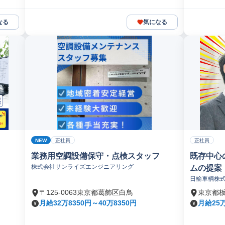
なる
気になる
NEW
正社員
正社員
業務用空調設備保守・点検スタッフ
既存中心
株式会社サンライズエンジニアリング
ムの提案
日輸車輌株
〒125-0063東京都葛飾区白鳥
東京都
月給32万8350円～40万8350円
月給25万