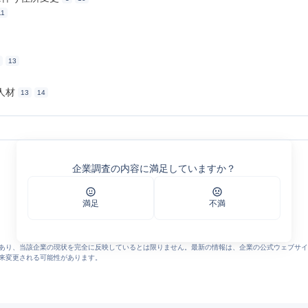
11
13
人材
13
14
株式会社クリンプロ」 | クリンプロ
（環境事業） | クリンプロ
企業調査の内容に満足していますか？
そ
 | クリンプロ
満足
不満
の事業紹介 | クリンプロ
ンプロ
持管理（環境事業） | クリンプロ
ロ
あり、当該企業の現状を完全に反映しているとは限りません。最新の情報は、企業の公式ウェブサイ
そ | クリンプロ
来変更される可能性があります。
！！ | クリンプロ
の採用サイト | クリンプロ