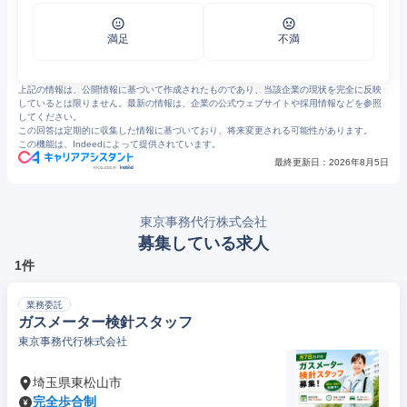
4
https://www.jimudaiko.com/business/
5
https://www.jimudaiko.com/talent_business/
6
https://www.jimudaiko.com/news/
満足
不満
上記の情報は、公開情報に基づいて作成されたものであり、当該企業の現状を完全に反映
しているとは限りません。最新の情報は、企業の公式ウェブサイトや採用情報などを参照
してください。
この回答は定期的に収集した情報に基づいており、将来変更される可能性があります。
この機能は、Indeedによって提供されています。
最終更新日：
2026年8月5日
東京事務代行株式会社
募集している求人
1件
業務委託
ガスメーター検針スタッフ
東京事務代行株式会社
埼玉県東松山市
完全歩合制