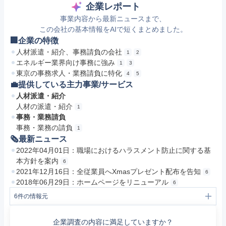
企業レポート
事業内容から最新ニュースまで、
この会社の基本情報をAIで短くまとめました。
🏢企業の特徴
人材派遣・紹介、事務請負の会社
1
2
エネルギー業界向け事務に強み
1
3
東京の事務求人・業務請負に特化
4
5
💼提供している主力事業/サービス
人材派遣・紹介
人材の派遣・紹介
1
事務・業務請負
事務・業務の請負
1
🗞最新ニュース
2022年04月01日：職場におけるハラスメント防止に関する基
本方針を案内
6
2021年12月16日：全従業員へXmasプレゼント配布を告知
6
2018年06月29日：ホームページをリニューアル
6
6
件の情報元
1
https://www.jimudaiko.com/
2
https://www.jimudaiko.com/company/
企業調査の内容に満足していますか？
3
https://www.jimudaiko.com/message/