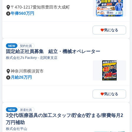
〒470-1217愛知県豊田市大成町
年俸560万円
気になる
NEW
契約社員
固定給正社員募集 組立・機械オペレーター
株式会社J's Factory - 北関東支店
神奈川県横須賀市
月給26万円
気になる
NEW
派遣社員
3交代/医療器具の加工スタッフ/貯金が貯まる/寮費毎月2
万円補助
株式会社平山