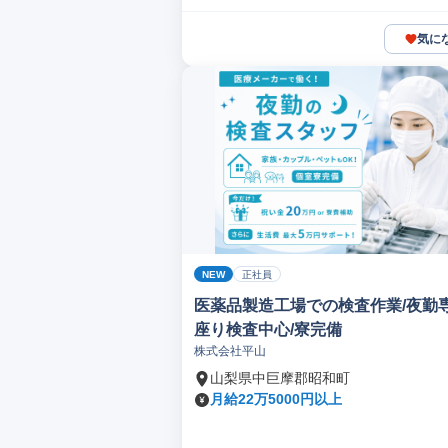
気に
NEW
正社員
医薬品製造工場での検査作業/夜勤専
座り検査中心/寮完備
株式会社平山
山梨県中巨摩郡昭和町
月給22万5000円以上