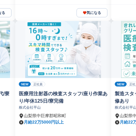
なる
気になる
NEW
NEW
正社員
正社
代/寮
医療用注射器の検査スタッフ/座り作業あ
製造スタッ
り/年休125日/寮完備
修あり
株式会社平山
株式会社平
山梨県中巨摩郡昭和町
山梨県
月給22万5000円以上
月給22