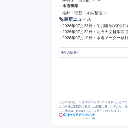
水道事業
検針・取替・未納整理
2
🗞最新ニュース
2026年07月23日：9月開始の官
2026年07月22日：明石天文科学
2026年07月10日：水道メーター
4
件の情報元
1
https://www.portstaff.co.jp/business/doc
2
会社概要 | ポートスタッフ株式会社
3
人材をお探しの企業様へ | ポートスタ
4
TOP | ポートスタッフ株式会社
上記の情報は、公開情報に基づいて作成されたもので
この回答は定期的に収集した情報に基づいており、将
この機能は、Indeedによって提供されています。