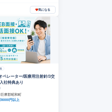
気になる
員
オペレーター/医療用注射針/3交
る入社特典あり
山
中巨摩郡昭和町
万8000円以上