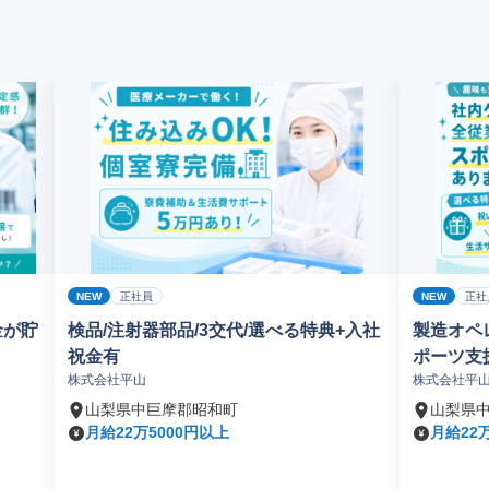
NEW
NEW
正社員
正社
金が貯
検品/注射器部品/3交代/選べる特典+入社
製造オペレ
祝金有
ポーツ支
株式会社平山
株式会社平
山梨県中巨摩郡昭和町
山梨県
月給22万5000円以上
月給22