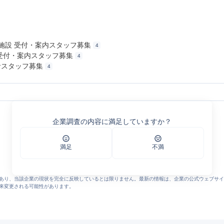
公庁施設 受付・案内スタッフ募集
4
館 受付・案内スタッフ募集
4
検針スタッフ募集
4
ument/download.pdf
企業調査の内容に満足していますか？
ッフ株式会社
満足
不満
あり、当該企業の現状を完全に反映しているとは限りません。最新の情報は、企業の公式ウェブサイ
来変更される可能性があります。