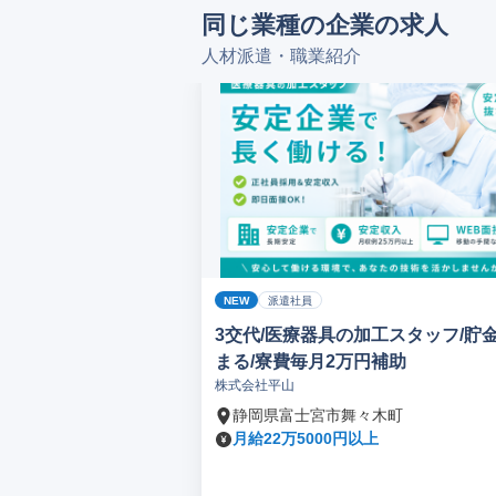
同じ業種の企業の求人
人材派遣・職業紹介
NEW
派遣社員
3交代/医療器具の加工スタッフ/貯
まる/寮費毎月2万円補助
株式会社平山
静岡県富士宮市舞々木町
月給22万5000円以上