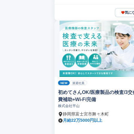
気に
NEW
派遣社員
初めてさんOK/医療製品の検査/3交
費補助+Wi-Fi完備
株式会社平山
静岡県富士宮市舞々木町
月給22万5000円以上