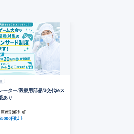
員
ーター/医療用部品/3交代/eス
援あり
山
中巨摩郡昭和町
万5000円以上