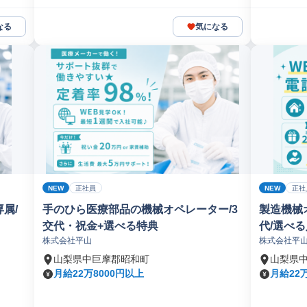
なる
気になる
NEW
NEW
正社員
正社
属/
手のひら医療部品の機械オペレーター/3
製造機械
交代・祝金+選べる特典
代/選べ
株式会社平山
株式会社平
山梨県中巨摩郡昭和町
山梨県
月給22万8000円以上
月給22