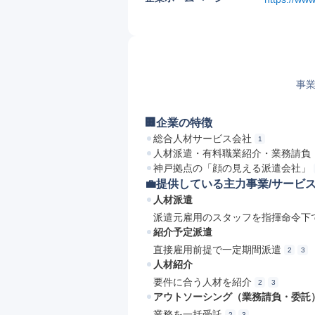
事業
🏢企業の特徴
総合人材サービス会社
1
人材派遣・有料職業紹介・業務請負
神戸拠点の「顔の見える派遣会社」
💼提供している主力事業/サービ
人材派遣
派遣元雇用のスタッフを指揮命令下
紹介予定派遣
直接雇用前提で一定期間派遣
2
3
人材紹介
要件に合う人材を紹介
2
3
アウトソーシング（業務請負・委託
業務を一括受託
2
3