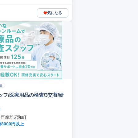
気になる
員
フ/医療用品の検査/3交替/研
山
中巨摩郡昭和町
万8000円以上