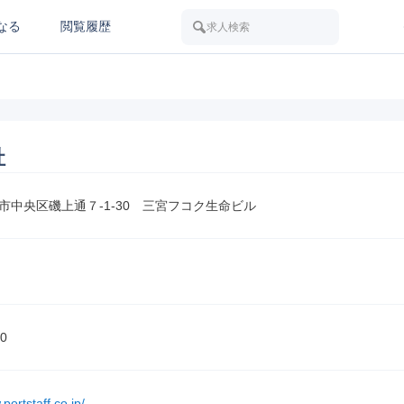
なる
閲覧履歴
求人検索
社
市中央区磯上通７-1-30　三宮フコク生命ビル
0
portstaff.co.jp/