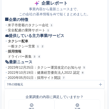
企業レポート
事業内容から最新ニュースまで、
この会社の基本情報をAIで短くまとめました。
🏢企業の特徴
米子市密着のタクシー会社
1
安全配慮の乗降サポート
1
💼提供している主力事業/サービス
タクシー配車
一般タクシー営業
1
2
採用情報
ドライバー募集
3
4
🗞最新ニュース
2023年12月25日：タクシー運賃改定のお知らせ
5
2022年10月19日：健康経営優良法人2022 認定
6
2020年05月01日：採用サイト開設
7
7
件の情報元
1
会社概要 | 皆生タクシー
2
タクシー/米子地域 公共交通ポータルサイト
企業調査の内容に満足していますか？
3
皆生タクシー株式会社｜米子でタクシードライバーなら
4
【公式】皆生タクシー採用サイト｜米子市のタクシードライバー求人なら皆生タクシー
5
2023年12月25日 タクシー運賃改定について | 皆生タクシー
6
皆生タクシーは、健康経営優良法人2022に認定されております。 | 皆生タクシー