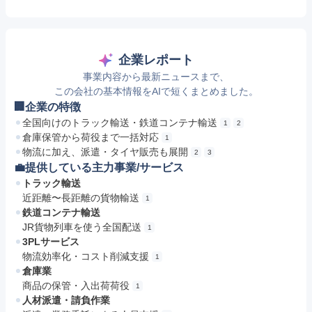
企業レポート
事業内容から最新ニュースまで、
この会社の基本情報をAIで短くまとめました。
🏢企業の特徴
全国向けのトラック輸送・鉄道コンテナ輸送
1
2
倉庫保管から荷役まで一括対応
1
物流に加え、派遣・タイヤ販売も展開
2
3
💼提供している主力事業/サービス
トラック輸送
近距離〜長距離の貨物輸送
1
鉄道コンテナ輸送
JR貨物列車を使う全国配送
1
3PLサービス
物流効率化・コスト削減支援
1
倉庫業
商品の保管・入出荷荷役
1
人材派遣・請負作業