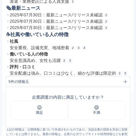
派遣・業務委託による人員支援
1
🗞最新ニュース
2025年07月30日：最新ニュース/リリース未確認
2
2025年07月30日：最新ニュース/リリース未確認
2
2025年07月30日：最新ニュース/リリース未確認
2
☕️社風や働いている人の特徴
社風
安全重視、設備充実、地域密着
2
3
4
働いている人の特徴
安全意識高め、女性も活躍
2
3
評判・口コミ
安全配慮は強み。口コミは少なく、細かな評価は限定的
2
5
5
件の情報元
1
事業内容│三重近物通運株式会社
2
三重近物通運株式会社
企業調査の内容に満足していますか？
3
採用情報│三重近物通運株式会社
4
会社概要│三重近物通運株式会社
5
三重近物通運の評判・口コミ - エン カイシャの評判
満足
不満
上記の情報は、公開情報に基づいて作成されたものであり、当該企業の現状を完全に反映
しているとは限りません。最新の情報は、企業の公式ウェブサイトや採用情報などを参照