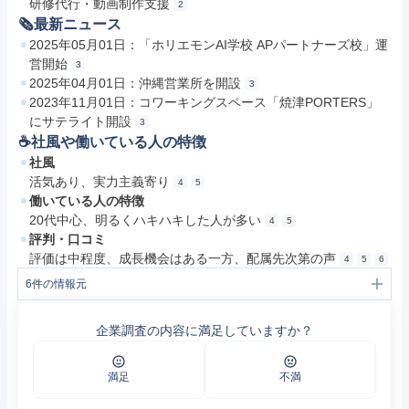
研修代行・動画制作支援
2
🗞最新ニュース
2025年05月01日：「ホリエモンAI学校 APパートナーズ校」運
営開始
3
2025年04月01日：沖縄営業所を開設
3
2023年11月01日：コワーキングスペース「焼津PORTERS」
にサテライト開設
3
☕️社風や働いている人の特徴
社風
活気あり、実力主義寄り
4
5
働いている人の特徴
20代中心、明るくハキハキした人が多い
4
5
評判・口コミ
評価は中程度、成長機会はある一方、配属先次第の声
4
5
6
6
件の情報元
1
【公式】株式会社APパートナーズ｜派遣やお仕事紹介支援サービス
2
サービス内容｜【公式】株式会社APパートナーズ｜派遣やお仕事紹介支援サービス
企業調査の内容に満足していますか？
3
会社概要｜【公式】株式会社APパートナーズ｜派遣やお仕事紹介支援サービス
4
APパートナーズの評判・口コミ - エン カイシャの評判
5
https://jobtalk.jp/companies/4371217/answers
6
APパートナーズのホワイト・ブラック診断 | 「やばい」口コミ評判のリスク評価 | キャリコネ
満足
不満