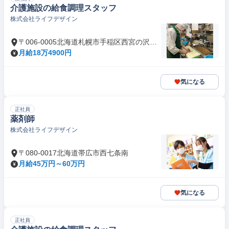
介護施設の給食調理スタッフ
株式会社ライフデザイン
〒006-0005北海道札幌市手稲区西宮の沢五
条
月給18万4900円
気になる
正社員
薬剤師
株式会社ライフデザイン
〒080-0017北海道帯広市西七条南
月給45万円～60万円
気になる
正社員