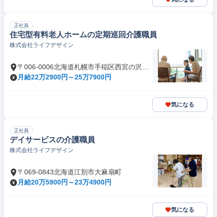
正社員
住宅型有料老人ホームの定期巡回介護職員
株式会社ライフデザイン
〒006-0006北海道札幌市手稲区西宮の沢六
条
月給22万2900円～25万7900円
気になる
正社員
デイサービスの介護職員
株式会社ライフデザイン
〒069-0843北海道江別市大麻扇町
月給20万5900円～23万4900円
気になる