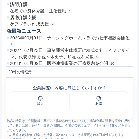
訪問介護
在宅での身体介護・生活援助
1
居宅介護支援
ケアプラン作成支援
2
🗞最新ニュース
2026年09月01日：ナーシングホームレラでお仕事相談会開催
8
2024年07月23日：事業運営主体概要に株式会社ライフデザイ
ン、代表取締役 佐々木史子、所在地を掲載
9
2018年01月09日：医療連携事業の研修案内を公開
10
10
件の情報元
1
訪問介護｜ライフグループ（公式ホームページ）
2
居宅介護支援｜ライフグループ（公式ホームページ）
企業調査の内容に満足していますか？
3
ナーシングホームレラ
4
北海道札幌市-株式会社ライフデザイン-採用情報
5
https://lifedesign-gr.jp/relays/download/1/1/340/8225/?file=%2Ffiles%2Flibs%2F8225%2F%2F202509050930184033.pdf
6
ライフシップ石川（施設一覧）
満足
不満
7
ライフシップ湯の川（施設一覧）
8
【介護・看護・ケアマネ・生活サポートクルー 職員募集】ナーシングホーム レラにて お仕事相談会開催！！！
9
https://lifedesign-gr.jp/relays/download/156/1258/345/7097/?file=%2Ffiles%2Flibs%2F7097%2F202407231424566558.pdf
上記の情報は、公開情報に基づいて作成されたものであり、当該企業の現状を完全に反映
10
https://lifedesign-gr.jp/relays/download/1/1/44/623/?file=%2Ffiles%2Flibs%2F623%2F%2F201801092106471571.pdf
しているとは限りません。最新の情報は、企業の公式ウェブサイトや採用情報などを参照
してください。
この回答は定期的に収集した情報に基づいており、将来変更される可能性があります。