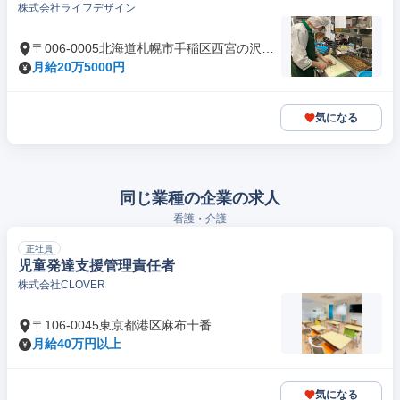
株式会社ライフデザイン
〒006-0005北海道札幌市手稲区西宮の沢五
条
月給20万5000円
気になる
同じ業種の企業の求人
看護・介護
正社員
児童発達支援管理責任者
株式会社CLOVER
〒106-0045東京都港区麻布十番
月給40万円以上
気になる