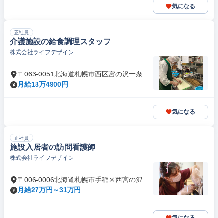
気になる
正社員
介護施設の給食調理スタッフ
株式会社ライフデザイン
〒063-0051北海道札幌市西区宮の沢一条
月給18万4900円
気になる
正社員
施設入居者の訪問看護師
株式会社ライフデザイン
〒006-0006北海道札幌市手稲区西宮の沢六
条
月給27万円～31万円
気になる