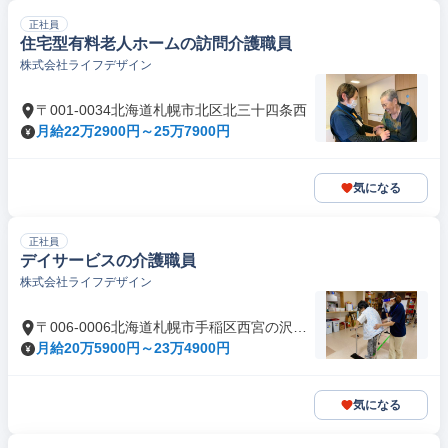
正社員
住宅型有料老人ホームの訪問介護職員
株式会社ライフデザイン
〒001-0034北海道札幌市北区北三十四条西
月給22万2900円～25万7900円
気になる
正社員
デイサービスの介護職員
株式会社ライフデザイン
〒006-0006北海道札幌市手稲区西宮の沢六
条
月給20万5900円～23万4900円
気になる