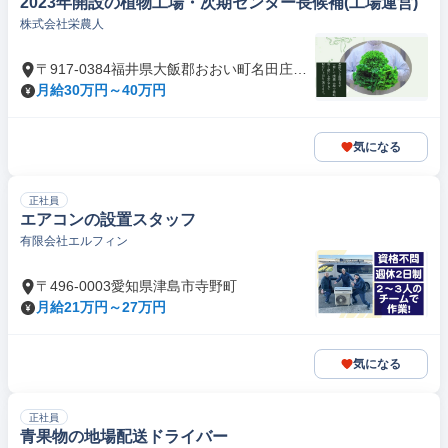
2023年開設の植物工場・次期センター長候補(工場運営)
株式会社栄農人
〒917-0384福井県大飯郡おおい町名田庄西
谷
月給30万円～40万円
気になる
正社員
エアコンの設置スタッフ
有限会社エルフィン
〒496-0003愛知県津島市寺野町
月給21万円～27万円
気になる
正社員
青果物の地場配送ドライバー