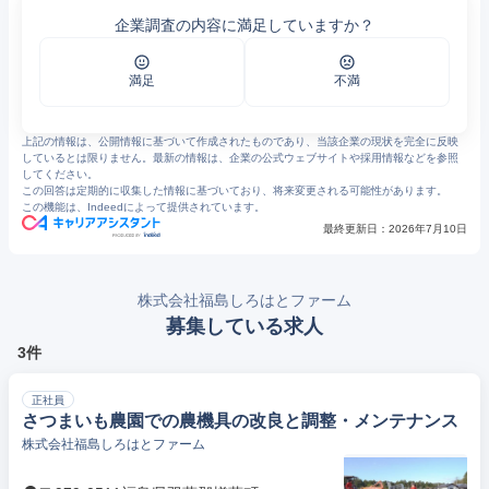
2
会社理念・概要 | 白ハト食品工業株式会社
企業調査の内容に満足していますか？
3
https://www.pref.fukushima.lg.jp/uploaded/attachment/551697.pdf
4
https://jsite.mhlw.go.jp/fukushima-roudoukyoku/content/contents/002051228.pdf
5
会社理念・概要 |株式会社福島しろはとファーム
6
会社理念・概要 | 白ハト食品工業株式会社
満足
不満
7
ABOUT US - 白ハト食品工業株式会社
上記の情報は、公開情報に基づいて作成されたものであり、当該企業の現状を完全に反映
しているとは限りません。最新の情報は、企業の公式ウェブサイトや採用情報などを参照
してください。
この回答は定期的に収集した情報に基づいており、将来変更される可能性があります。
この機能は、Indeedによって提供されています。
最終更新日：
2026年7月10日
株式会社福島しろはとファーム
募集している求人
3件
正社員
さつまいも農園での農機具の改良と調整・メンテナンス
株式会社福島しろはとファーム