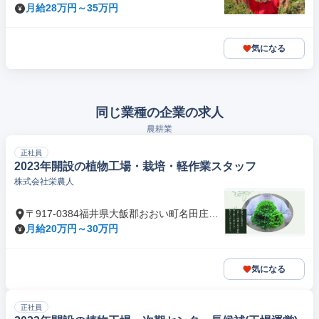
月給28万円～35万円
気になる
同じ業種の企業の求人
農耕業
正社員
2023年開設の植物工場・栽培・軽作業スタッフ
株式会社栄農人
〒917-0384福井県大飯郡おおい町名田庄西
谷
月給20万円～30万円
気になる
正社員