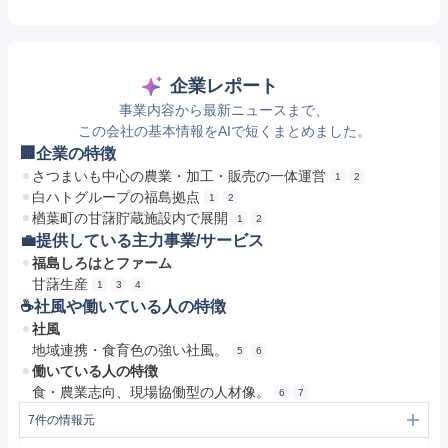
企業レポート
事業内容から最新ニュースまで、
この会社の基本情報をAIで短くまとめました。
🏢企業の特徴
さつまいも中心の農業・加工・販売の一体運営
1
2
白ハトグループの福島拠点
1
2
楢葉町の甘藷貯蔵施設内で展開
1
2
💼提供している主力事業/サービス
福島しろはとファーム
甘藷生産
1
3
4
☕️社風や働いている人の特徴
社風
地域連携・食育色の強い社風。
5
6
働いている人の特徴
食・農業志向、現場協働型の人材像。
6
7
7
件の情報元
1
TOP | 株式会社福島しろはとファーム