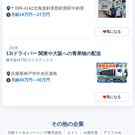
〒099-4142北海道斜里郡斜里町中斜里
月給19万円～27万円
気になる
正社員
13tドライバー 関東や大阪への青果物の配送
株式会社TSCロジスティクス
兵庫県神戸市中央区港島
月給40万円～45万円
気になる
その他の企業
日研トータルソーシング株式会社
エイト
㈱資生堂
アイフル㈱