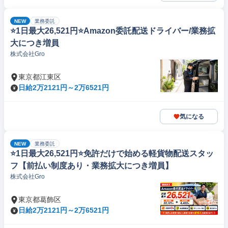
NEW
業務委託
⭐️1日最大26,521円⭐️Amazon委託配送ドライバー/業務拡
大につき増員
株式会社Gro
東京都江東区
日給2万2121円～2万6521円
気になる
NEW
業務委託
⭐️1日最大26,521円⭐️免許だけで始める軽貨物配送スタッ
フ【前払い制度あり・業務拡大につき増員】
株式会社Gro
東京都葛飾区
日給2万2121円～2万6521円