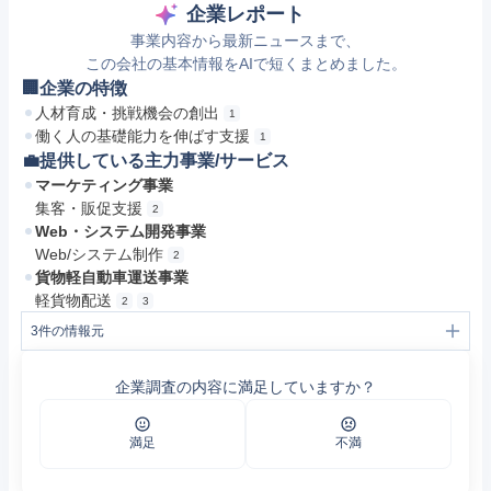
企業レポート
事業内容から最新ニュースまで、
この会社の基本情報をAIで短くまとめました。
🏢企業の特徴
人材育成・挑戦機会の創出
1
働く人の基礎能力を伸ばす支援
1
💼提供している主力事業/サービス
マーケティング事業
集客・販促支援
2
Web・システム開発事業
Web/システム制作
2
貨物軽自動車運送事業
軽貨物配送
2
3
3
件の情報元
1
株式会社Gro｜CEO｜梶田陵介
2
株式会社Gro｜会社概要
企業調査の内容に満足していますか？
3
https://next.rikunabi.com/company/550514521/
満足
不満