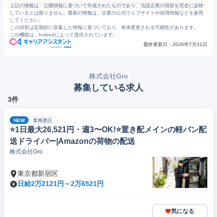
上記の情報は、公開情報に基づいて作成されたものであり、当該企業の現状を完全に反映
しているとは限りません。最新の情報は、企業の公式ウェブサイトや採用情報などを参照
してください。
この回答は定期的に収集した情報に基づいており、将来変更される可能性があります。
この機能は、Indeedによって提供されています。
最終更新日：
2026年7月31日
株式会社Gro
募集している求人
3件
NEW
業務委託
⭐️1日最大26,521円・週3〜OK!⭐️置き配メインの軽バン配
送ドライバー|Amazonの荷物の配送
株式会社Gro
東京都新宿区
日給2万2121円～2万6521円
気になる