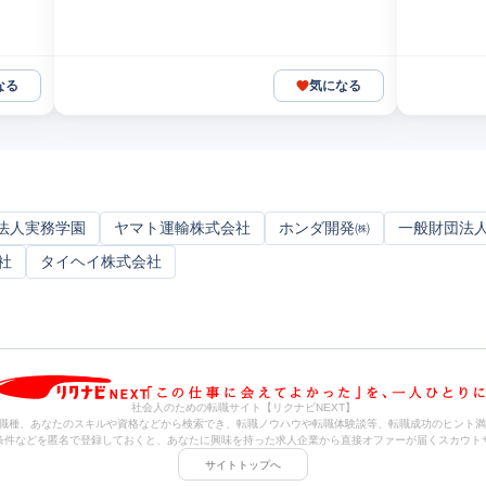
なる
気になる
法人実務学園
ヤマト運輸株式会社
ホンダ開発㈱
一般財団法
社
タイヘイ株式会社
社会人のための転職サイト【リクナビNEXT】
職種、あなたのスキルや資格などから検索でき、転職ノウハウや転職体験談等、転職成功のヒント満
条件などを匿名で登録しておくと、あなたに興味を持った求人企業から直接オファーが届くスカウト
サイトトップへ