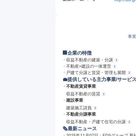
事業
🏢企業の特徴
収益不動産の建築・分譲
1
不動産×建設の一体運営
1
戸建て分譲と賃貸・管理も展開
2
💼提供している主力事業/サービ
不動産賃貸事業
収益不動産の賃貸
1
建設事業
建築施工請負
2
不動産分譲事業
収益不動産・戸建て住宅の分譲
2
🗞最新ニュース
2025年11月07日：FDSグループ 