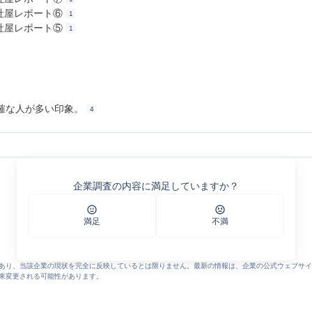
新社屋レポート⑥
1
新社屋レポート⑤
1
確な人が多い印象。
4
企業調査の内容に満足していますか？
 (5376)
イシャの評判
満足
不満
あり、当該企業の現状を完全に反映しているとは限りません。最新の情報は、企業の公式ウェブサイ
来変更される可能性があります。