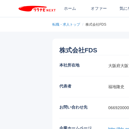
ホーム
オファー
気に
転職・求人トップ
/
株式会社FDS
株式会社FDS
本社所在地
大阪府大阪
代表者
福地隆史
お問い合わせ先
066920000
企業ホームページ
http://fds.g