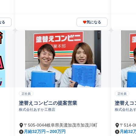
なる
気になる
正社員
正社員
塗替えコンビニの提案営業
塗替えコ
株式会社あすか工務店
株式会社あ
〒505-0044岐阜県美濃加茂市加茂川町
〒514
月給32万円～200万円
月給32