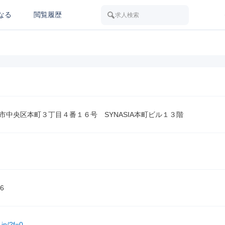
なる
閲覧履歴
求人検索
市中央区本町３丁目４番１６号　SYNASIA本町ビル１３階
6
r.jp/?f=0