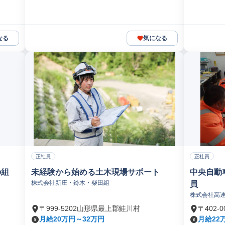
なる
気になる
正社員
正社員
の組
未経験から始める土木現場サポート
中央自動
株式会社新庄・鈴木・柴田組
員
株式会社高
〒999-5202山形県最上郡鮭川村
〒402
月給20万円～32万円
月給22万