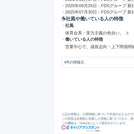
2025年09月25日：FDSグループ 
2025年07月30日：FDSグループ 
☕️社風や働いている人の特徴
社風
体育会系・実力主義の色合い。
3
働いている人の特徴
営業中心で、成長志向・上下関係明
4
件の情報元
1
https://fds.gr.jp/
2
https://fds.gr.jp/company/
3
FDSの評判・口コミ - エン カイシャの評判
4
FDSの口コミの回答者一覧 - エン カ
上記の情報は、公開情報に基づいて作成されたもので
この回答は定期的に収集した情報に基づいており、将
この機能は、Indeedによって提供されています。