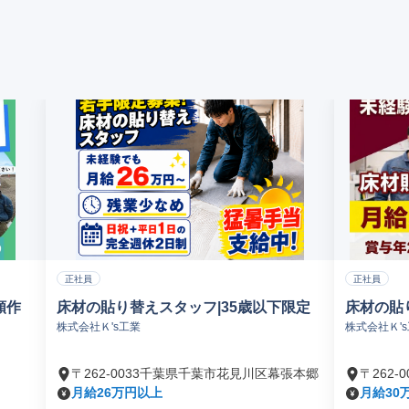
正社員
正社員
類作
床材の貼り替えスタッフ|35歳以下限定
床材の貼
株式会社Ｋ's工業
株式会社Ｋ'
〒262-0033千葉県千葉市花見川区幕張本郷
〒262
月給26万円以上
月給30