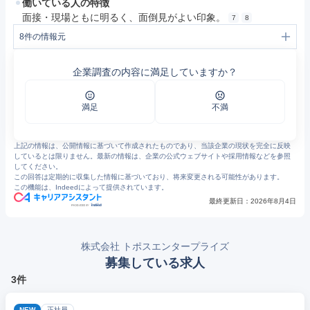
働いている人の特徴
面接・現場ともに明るく、面倒見がよい印象。
7
8
8
件の情報元
1
会社概要・組織図 | 株式会社トポスエンタープライズ
2
物流事業 | 株式会社トポスエンタープライズ
企業調査の内容に満足していますか？
3
アミューズメントソリューション | 株式会社トポスエンタープライズ
4
株式会社トポスエンタープライズ
5
採用情報 | 株式会社トポスエンタープライズ
6
採用情報 | 株式会社トポスエンタープライズ
満足
不満
7
https://jobtalk.jp/companies/154265/answers
8
採用情報 | 株式会社トポスエンタープライズ
上記の情報は、公開情報に基づいて作成されたものであり、当該企業の現状を完全に反映
しているとは限りません。最新の情報は、企業の公式ウェブサイトや採用情報などを参照
してください。
この回答は定期的に収集した情報に基づいており、将来変更される可能性があります。
この機能は、Indeedによって提供されています。
最終更新日：
2026年8月4日
株式会社 トポスエンタープライズ
募集している求人
3件
NEW
正社員