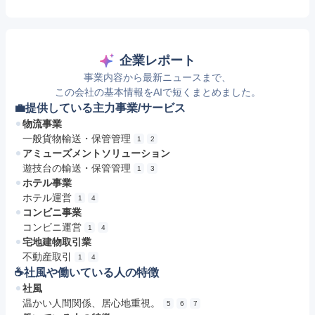
企業レポート
事業内容から最新ニュースまで、
この会社の基本情報をAIで短くまとめました。
💼提供している主力事業/サービス
物流事業
一般貨物輸送・保管管理
1
2
アミューズメントソリューション
遊技台の輸送・保管管理
1
3
ホテル事業
ホテル運営
1
4
コンビニ事業
コンビニ運営
1
4
宅地建物取引業
不動産取引
1
4
☕️社風や働いている人の特徴
社風
温かい人間関係、居心地重視。
5
6
7