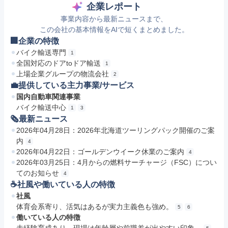
企業レポート
事業内容から最新ニュースまで、
この会社の基本情報をAIで短くまとめました。
🏢企業の特徴
バイク輸送専門
1
全国対応のドアtoドア輸送
1
上場企業グループの物流会社
2
💼提供している主力事業/サービス
国内自動車関連事業
バイク輸送中心
1
3
🗞最新ニュース
2026年04月28日：2026年北海道ツーリングパック開催のご案
内
4
2026年04月22日：ゴールデンウイーク休業のご案内
4
2026年03月25日：4月からの燃料サーチャージ（FSC）につい
てのお知らせ
4
☕️社風や働いている人の特徴
社風
体育会系寄り、活気はあるが実力主義色も強め。
5
6
働いている人の特徴