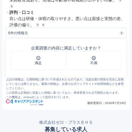
未経験育成あり。現場は年齢層や前職差が出やすい印象。
5
6
評判・口コミ
良い点は研修・休暇の取りやすさ。悪い点は面接と実態の差、
評価の偏り。
5
6
6
件の情報元
1
株式会社ゼロ・プラスBHS - バイク輸送専門会社。全国域、個人・法人、ドアtoドア、日程即回答、業界最高品質・最大手。上場企業ゼロのグループ会社。
2
採用情報 - 株式会社ゼロ・プラスBHS
企業調査の内容に満足していますか？
3
https://info.gbiz.go.jp/hojin/edinetDownload?docId=S100WRNH
4
お知らせ アーカイブ - 株式会社ゼロ・プラスBHS
5
ゼロ・プラスBHSの評判・口コミ - エン カイシャの評判
6
https://jobtalk.jp/companies/115664/answers
満足
不満
上記の情報は、公開情報に基づいて作成されたものであり、当該企業の現状を完全に反映
しているとは限りません。最新の情報は、企業の公式ウェブサイトや採用情報などを参照
してください。
この回答は定期的に収集した情報に基づいており、将来変更される可能性があります。
この機能は、Indeedによって提供されています。
最終更新日：
2026年7月18日
株式会社ゼロ・プラスＢＨＳ
募集している求人