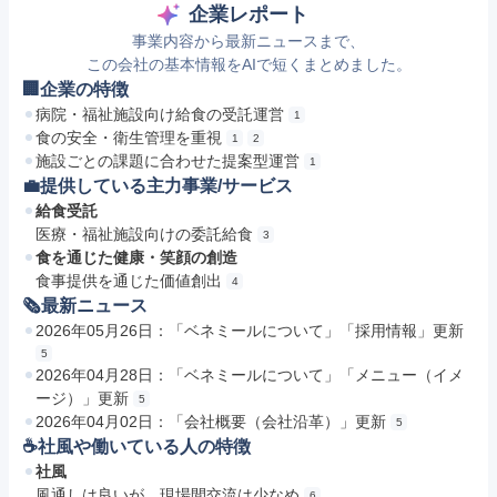
企業レポート
事業内容から最新ニュースまで、
この会社の基本情報をAIで短くまとめました。
🏢企業の特徴
病院・福祉施設向け給食の受託運営
1
食の安全・衛生管理を重視
1
2
施設ごとの課題に合わせた提案型運営
1
💼提供している主力事業/サービス
給食受託
医療・福祉施設向けの委託給食
3
食を通じた健康・笑顔の創造
食事提供を通じた価値創出
4
🗞最新ニュース
2026年05月26日：「ベネミールについて」「採用情報」更新
5
2026年04月28日：「ベネミールについて」「メニュー（イメ
ージ）」更新
5
2026年04月02日：「会社概要（会社沿革）」更新
5
☕️社風や働いている人の特徴
社風
風通しは良いが、現場間交流は少なめ
6