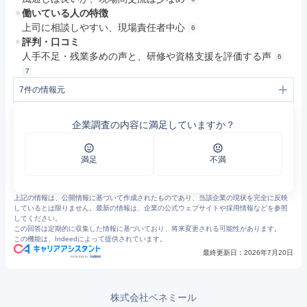
働いている人の特徴
上司に相談しやすい、現場責任者中心
6
評判・口コミ
人手不足・残業多めの声と、研修や資格支援を評価する声
6
7
7
件の情報元
1
事業案内（品質へのこだわり）｜株式会社ベネミール（病院給食・福祉施設等給食受託）［東京都千代田区］
2
株式会社ベネミール 衛生管理マニュアル
企業調査の内容に満足していますか？
3
(株)ベネミールの新卒採用・会社概要 | マイナビ2027
4
(株)ベネミールの会社概要 | マイナビ2028
5
更新情報｜株式会社ベネミール（病院給食・福祉施設等給食受託）［東京都千代田区］
6
ベネミールの口コミ一覧 - エン カイシャの評判
満足
不満
7
https://jobtalk.jp/companies/27128/answers
上記の情報は、公開情報に基づいて作成されたものであり、当該企業の現状を完全に反映
しているとは限りません。最新の情報は、企業の公式ウェブサイトや採用情報などを参照
してください。
この回答は定期的に収集した情報に基づいており、将来変更される可能性があります。
この機能は、Indeedによって提供されています。
最終更新日：
2026年7月20日
株式会社ベネミール