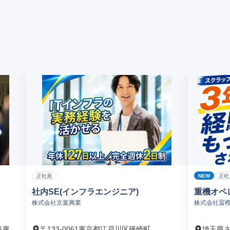
NEW
正社員
正社
社内SE(インフラエンジニア)
重機オペ
株式会社京葉興業
株式会社冨
島東
〒133-0061東京都江戸川区篠崎町
埼玉県