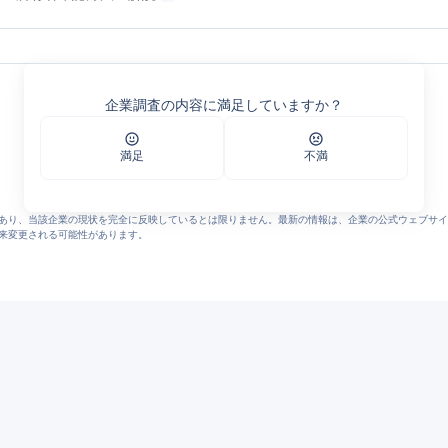
ゼロインターナショナル＞横浜・東京
＜株式会社ゼロインターナショナル＞横浜・東京
企業調査の内容に満足していますか？
ナショナル＞お申し込みはこちら
帺揮幵丒僶僀僋夞廂揚嫀亙姅幃夛幮僛儘僀儞僞乕僫僔儑僫儖亜墶昹丒搶嫗
満足
不満
あり、当該企業の現状を完全に反映しているとは限りません。最新の情報は、企業の公式ウェブサイ
来変更される可能性があります。