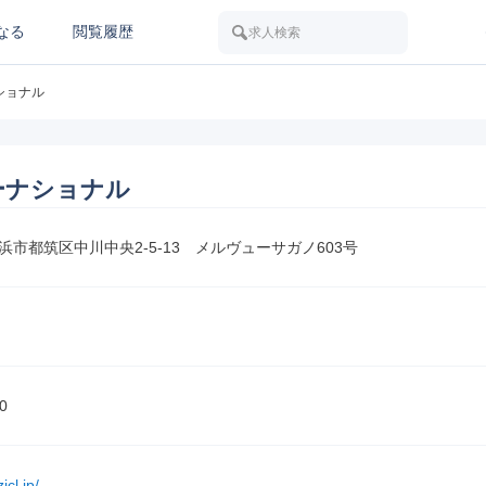
なる
閲覧履歴
求人検索
ショナル
ーナショナル
浜市都筑区中川中央2-5-13　メルヴューサガノ603号
0
icl.jp/