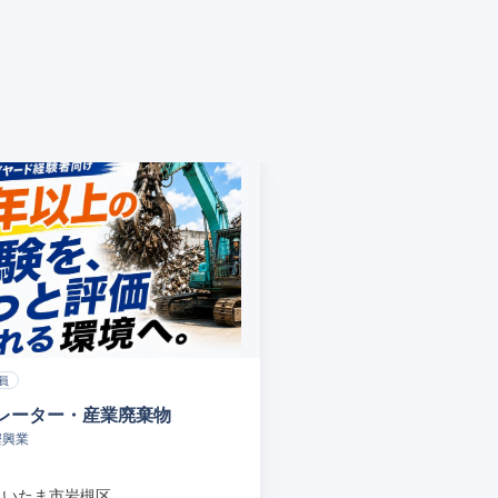
員
レーター・産業廃棄物
樫興業
さいたま市岩槻区