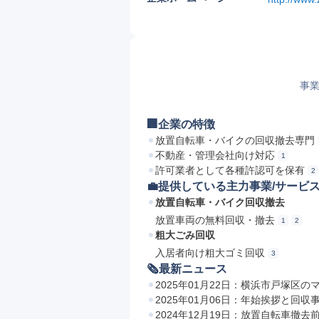
事業
🏢企業の特徴
放置自転車・バイクの回収撤去専門
不動産・管理会社向け対応
1
許可業者として各種許認可を保有
2
💼提供している主力事業/サービ
放置自転車・バイク回収撤去
放置車両の無料回収・撤去
1
2
粗大ごみ回収
入居者向け粗大ゴミ回収
3
🗞最新ニュース
2025年01月22日：横浜市戸塚区
2025年01月06日：年始挨拶と回収
2024年12月19日：放置自転車撤