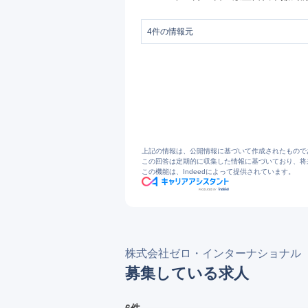
4
件の情報元
1
放置自転車・バイク回収撤去＜株式会社
2
会社概要｜放置自転車・バイク回収撤去
3
粗大ごみ回収＜株式会社ゼロ・インター
4
墶昹偺曻抲帺揮幵丒張暘僽儘僌 | 曻抲
上記の情報は、公開情報に基づいて作成されたもので
この回答は定期的に収集した情報に基づいており、将
この機能は、Indeedによって提供されています。
株式会社ゼロ・インターナショナル
募集している求人