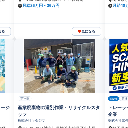
月給26万円～36万円
月給40
なる
気になる
NEW
正社員
正社
ネージ
産業廃棄物の選別作業・リサイクルスタ
トレーラ
ッフ
企業
株式会社キタジマ
株式会社冨