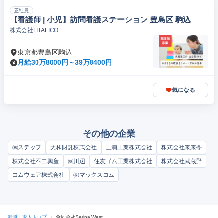
正社員
【看護師 | 小児】訪問看護ステーション 豊島区 駒込
株式会社LITALICO
東京都豊島区駒込
月給30万8000円～39万8400円
気になる
その他の企業
㈱ステップ
大和財託株式会社
三浦工業株式会社
株式会社来来亭
株式会社不二興産
㈱川辺
住友ゴム工業株式会社
株式会社武蔵野
コムウェア株式会社
㈱マックスコム
転職・求人トップ
/
合同会社Serina West