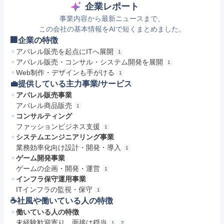
企業レポート
事業内容から最新ニュースまで、
この会社の基本情報をAIで短くまとめました。
🏢企業の特徴
アパレル販売を起点にITへ展開
1
アパレル販売・コンサル・システム開発を展開
1
Web制作・デザインも手がける
1
💼提供している主力事業/サービス
アパレル販売事業
アパレル商品販売
1
コンサルティング
ファッションビジネス支援
1
システムエンジニアリング事業
業務効率化向け設計・開発・導入
1
ゲーム開発事業
ゲームの企画・開発・運営
1
インフラ保守運用事業
ITインフラの監視・保守
1
☕️社風や働いている人の特徴
働いている人の特徴
未経験歓迎寄り、面接は穏当
1
2