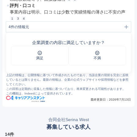
評判・口コミ
事業内容は明示、口コミは少数で実績情報の薄さに不安の声
1
3
4
4
件の情報元
1
Serina West | アパレル業界にソリューションを
2
https://jobtalk.jp/companies/10470842/answers/8776125
企業調査の内容に満足していますか？
3
https://jobtalk.jp/companies/10470842/answers
4
https://jobtalk.jp/companies/10470842
満足
不満
上記の情報は、公開情報に基づいて作成されたものであり、当該企業の現状を完全に反映
しているとは限りません。最新の情報は、企業の公式ウェブサイトや採用情報などを参照
してください。
この回答は定期的に収集した情報に基づいており、将来変更される可能性があります。
この機能は、Indeedによって提供されています。
最終更新日：
2026年7月13日
合同会社Serina West
募集している求人
14件