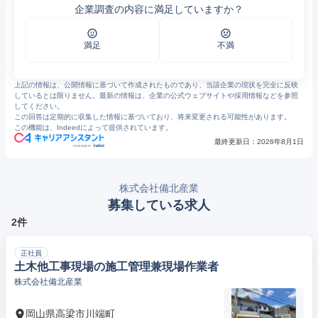
2
https://www.city.takahashi.lg.jp/uploaded/attachment/28575.pdf
企業調査の内容に満足していますか？
3
株式会社備北産業の求人・転職情報／土木他工事現場の施工管理兼現場作業者｜はたらいく
4
https://www.job-select.jp/detail/11836041/
満足
不満
上記の情報は、公開情報に基づいて作成されたものであり、当該企業の現状を完全に反映
しているとは限りません。最新の情報は、企業の公式ウェブサイトや採用情報などを参照
してください。
この回答は定期的に収集した情報に基づいており、将来変更される可能性があります。
この機能は、Indeedによって提供されています。
最終更新日：
2026年8月1日
株式会社備北産業
募集している求人
2件
正社員
土木他工事現場の施工管理兼現場作業者
株式会社備北産業
岡山県高梁市川端町