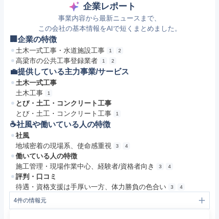
企業レポート
事業内容から最新ニュースまで、
この会社の基本情報をAIで短くまとめました。
🏢企業の特徴
土木一式工事・水道施設工事
1
2
高梁市の公共工事登録業者
1
2
💼提供している主力事業/サービス
土木一式工事
土木工事
1
とび・土工・コンクリート工事
とび・土工・コンクリート工事
1
☕️社風や働いている人の特徴
社風
地域密着の現場系、使命感重視
3
4
働いている人の特徴
施工管理・現場作業中心、経験者/資格者向き
3
4
評判・口コミ
待遇・資格支援は手厚い一方、体力勝負の色合い
3
4
4
件の情報元
1
https://www.city.takahashi.lg.jp/uploaded/attachment/32091.pdf