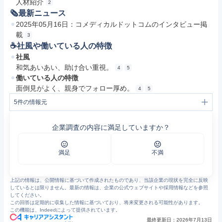
人材紹介
2
🗞最新ニュース
2025年05月16日：コメディカルドットコムのインタビュー掲
載
3
☕️社風や働いている人の特徴
社風
和気あいあい、助け合い重視。
4
5
働いている人の特徴
面倒見がよく、親身でフォロー厚め。
4
5
5
件の情報元
1
メディカルアシスト株式会社 トップページ
2
会社概要 | 埼玉県さいたま市のデイサービス・居宅介護支援・訪問看護
企業調査の内容に満足していますか？
3
コメディカルドットコムさんよりインタビューを受けました。 | 埼玉県さいたま市のデイサービス・居宅介護支援・訪問看護
4
メディカルアシストの社員クチコミ一覧（11件）｜Yahoo!しごとカタログ
5
メディカルアシスト株式会社（109661）の転職・求人情報｜【エン】のエン転職
満足
不満
上記の情報は、公開情報に基づいて作成されたものであり、当該企業の現状を完全に反映
しているとは限りません。最新の情報は、企業の公式ウェブサイトや採用情報などを参照
してください。
この回答は定期的に収集した情報に基づいており、将来変更される可能性があります。
この機能は、Indeedによって提供されています。
最終更新日：
2026年7月13日