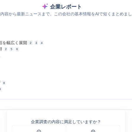
企業レポート
内容から最新ニュースまで、この会社の基本情報をAIで短くまとめま
程を幅広く展開
2
3
4
群
2
5
6
ス
新
8
9
ン
製品情報｜製本機器関連製品の総合メーカー｜Horizon/ホリゾン
企業調査の内容に満足していますか？
PF-2000｜製品情報｜製本機器関連製品の総合メーカー｜Horizon/ホリゾン
 AFV-56S / TV-56Sシリーズ ｜製品情報｜製本機器関連製品の総合メーカー｜Hori