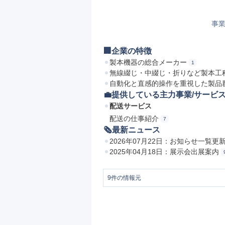
事業
🏢企業の特徴
製本機器の総合メーカー
1
無線綴じ・中綴じ・折りなど製本工
自動化と直感的操作を重視した製品
💼提供している主力事業/サービ
配送サービス
配送の仕事紹介
7
🗞最新ニュース
2026年07月22日：お知らせ一覧更
2025年04月18日：展示会出展案内
9
件の情報元
1
製本機の総合メーカー Horizon/ホリゾ
2
高速無線綴じライン CABS4000V ｜
3
中綴じ折製本機 iCE STITCHER S
4
デジタル印刷向け紙折機 iCE FOLDER