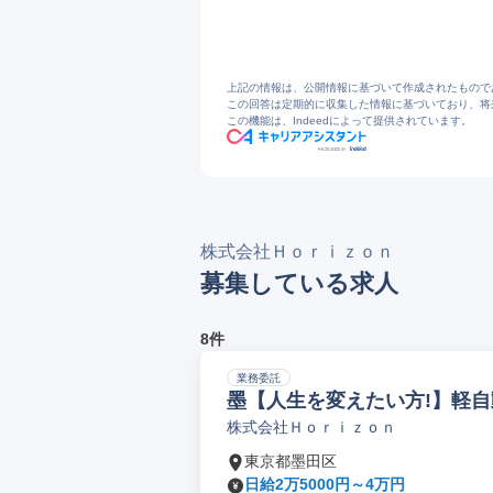
5
https://www.horizon.co.jp/products/ja/pr
6
オフィス・コレーター QC-S1200｜
7
株式会社Horizon | 会社概要
8
Horizon/お知らせ
9
https://www.horizon.co.jp/ja/topicas/202
上記の情報は、公開情報に基づいて作成されたもので
この回答は定期的に収集した情報に基づいており、将
この機能は、Indeedによって提供されています。
株式会社Ｈｏｒｉｚｏｎ
募集している求人
8件
業務委託
墨【人生を変えたい方!】軽自
株式会社Ｈｏｒｉｚｏｎ
東京都墨田区
日給2万5000円～4万円