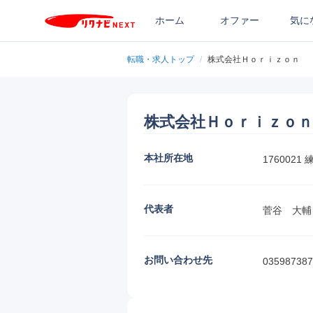
ホーム
オファー
気に
転職・求人トップ
/
株式会社Ｈｏｒｉｚｏｎ
株式会社Ｈｏｒｉｚｏｎ
本社所在地
176002
代表者
菅谷　大輔
お問い合わせ先
035987387