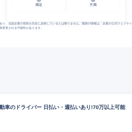
oducts/stitchers/psp610/psp610_j.html
満足
不満
製品情報｜製本機器関連製品の総合メーカー｜Horizon/ホリゾン
5/topicas_20250418.pdf
あり、当該企業の現状を完全に反映しているとは限りません。最新の情報は、企業の公式ウェブサイ
来変更される可能性があります。
動車のドライバー 日払い・週払いあり!70万以上可能