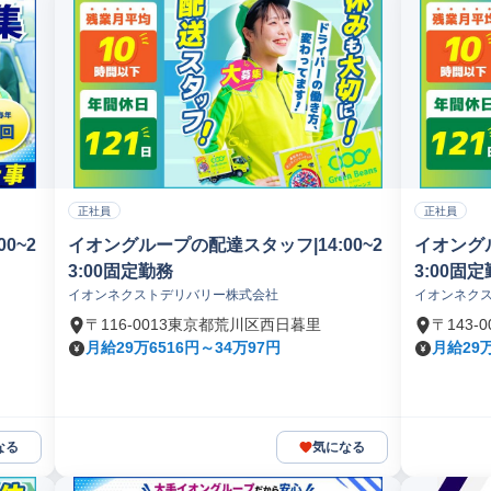
正社員
正社員
0~2
イオングループの配達スタッフ|14:00~2
イオングル
3:00固定勤務
3:00固
イオンネクストデリバリー株式会社
イオンネク
〒116-0013東京都荒川区西日暮里
〒143
月給29万6516円～34万97円
月給29万
なる
気になる