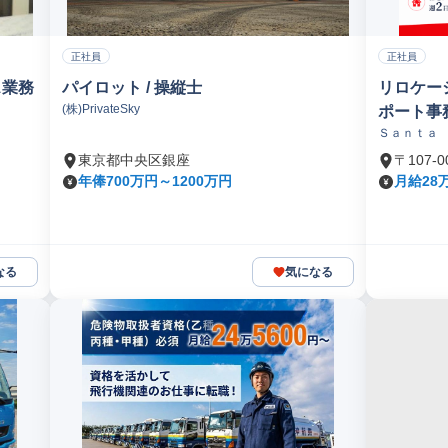
正社員
正社員
ス業務
パイロット / 操縦士
リロケー
(株)PrivateSky
ポート事
Ｓａｎｔａ
ｉｃｅｓ 
東京都中央区銀座
〒107-
年俸700万円～1200万円
月給28
なる
気になる