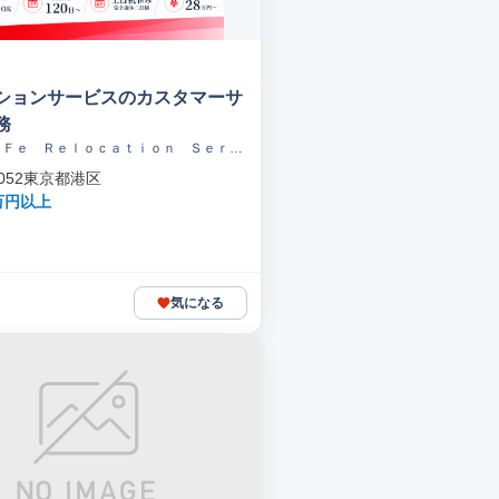
ションサービスのカスタマーサ
務
 Ｆｅ Ｒｅｌｏｃａｔｉｏｎ Ｓｅｒｖ
Ｊａｐａｎ株式会社
0052東京都港区
万円以上
気になる