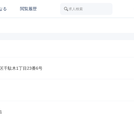
なる
閲覧履歴
求人検索
区千駄木1丁目23番6号
1