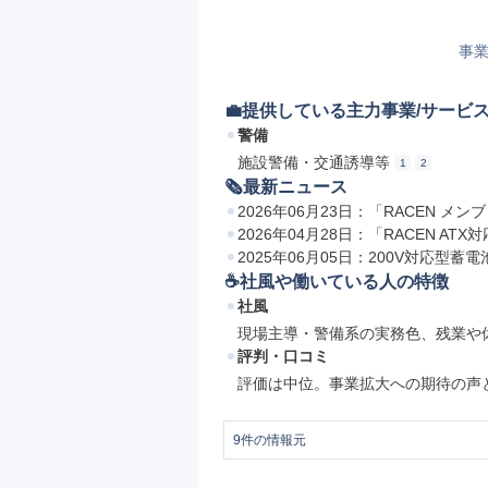
事業
💼提供している主力事業/サービ
警備
施設警備・交通誘導等
1
2
🗞最新ニュース
2026年06月23日：「RACEN メ
2026年04月28日：「RACEN AT
2025年06月05日：200V対応型蓄電池シス
☕️社風や働いている人の特徴
社風
現場主導・警備系の実務色、残業や
評判・口コミ
評価は中位。事業拡大への期待の声
9
件の情報元
1
会社情報 | センチュリー株式会社