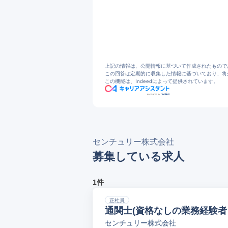
2
会社情報 | センチュリー株式会社
3
ニュースリリース - 株式会社センチュ
4
株式会社センチュリー、三相200V出力
5
https://jobtalk.jp/companies/168260/ans
6
センチュリーの働き方（勤務時間・残業
7
https://jobtalk.jp/companies/168260
8
https://jobtalk.jp/companies/16826
9
https://jobtalk.jp/companies/16826
上記の情報は、公開情報に基づいて作成されたもので
この回答は定期的に収集した情報に基づいており、将
この機能は、Indeedによって提供されています。
センチュリー株式会社
募集している求人
1件
正社員
通関士(資格なしの業務経験者
センチュリー株式会社