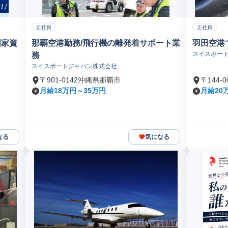
正社員
正社員
国家資
那覇空港勤務/飛行機の離発着サポート業
羽田空港
スイスポー
務
スイスポートジャパン株式会社
〒901-0142沖縄県那覇市
〒144
月給18万円～35万円
月給20万
なる
気になる