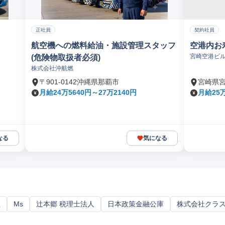
正社員
契約社員
航空機への燃料給油・施設管理スタッフ
空港内お
宮崎空港ビ
(危険物取扱者必須)
株式会社沖航燃
〒901-0142沖縄県那覇市
宮崎県
月給24万5640円～27万2140円
月給25
なる
気になる
社
Ms
辻本郷 税理士法人
日本政策金融公庫
株式会社クラ