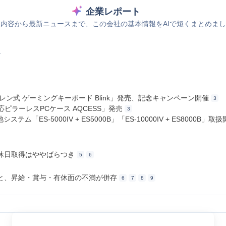
企業レポート
内容から最新ニュースまで、この会社の基本情報をAIで短くまとめま
ス
ンブレン式 ゲーミングキーボード Blink」発売、記念キャンペーン開催
3
X対応ピラーレスPCケース AQCESS」発売
3
テム「ES-5000IV + ES5000B」「ES-10000IV + ES8000B」取
休日取得はややばらつき
5
6
と、昇給・賞与・有休面の不満が併存
6
7
8
9