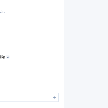
した。
扱開始
4