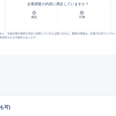
企業調査の内容に満足していますか？
リー
対応の200V対応型蓄電池システムを取り扱い開始 - ニュースリリース - 株式会社
wers
満足
不満
・休日休暇・制度） - エン カイシャの評判
0/answers?topic=%E6%98%87%E7%B5%A6
0/answers?topic=%E8%B3%9E%E4%B8%8E
あり、当該企業の現状を完全に反映しているとは限りません。最新の情報は、企業の公式ウェブサイ
来変更される可能性があります。
も可)