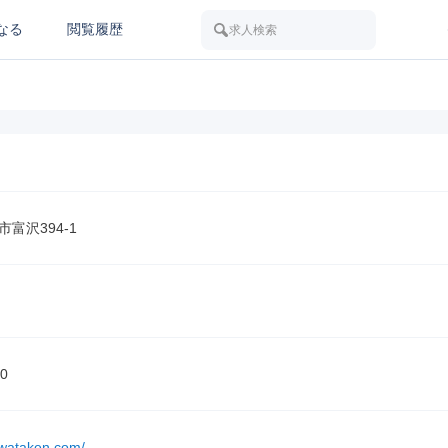
なる
閲覧履歴
求人検索
富沢394-1
0
.wataken.com/