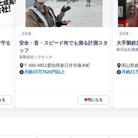
正社員
正社員
を守る
安全・音・スピード何でも測る計測スタ
大手製鉄
株式会社扇
ッフ
有限会社ソクテック
〒486-0851愛知県春日井市篠木町
岡山県
月給23万7620円以上
月給21万
なる
気になる