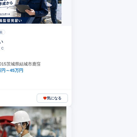
員
い
ＭＣ
-0015茨城県結城市鹿窪
万円～45万円
気になる