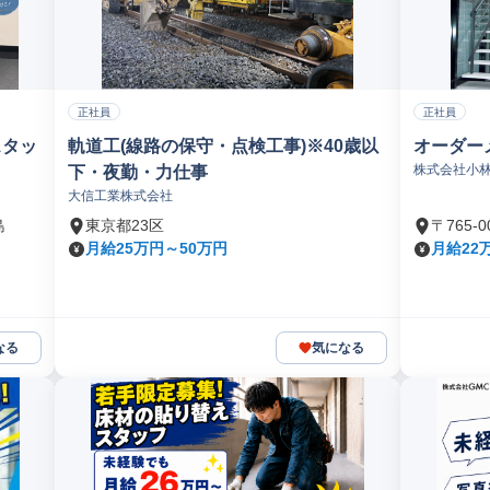
正社員
正社員
スタッ
軌道工(線路の保守・点検工事)※40歳以
オーダー
株式会社小
下・夜勤・力仕事
大信工業株式会社
島
東京都23区
〒765
月給25万円～50万円
月給22万
なる
気になる