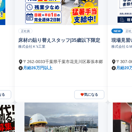
NEW
正社員
正社
床材の貼り替えスタッフ|35歳以下限定
現場見習
株式会社Ｋ's工業
株式会社Ｇ
〒262-0033千葉県千葉市花見川区幕張本郷
〒307
月給26万円以上
月給20
なる
気になる