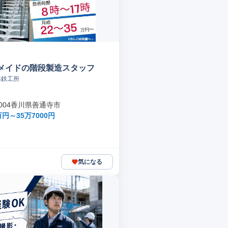
メイドの階段製造スタッフ
林鉄工所
-0004香川県善通寺市
円～35万7000円
気になる