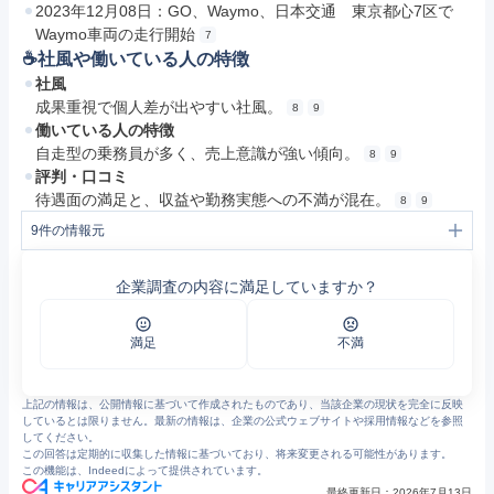
2023年12月08日：GO、Waymo、日本交通 東京都心7区で
Waymo車両の走行開始
7
☕️社風や働いている人の特徴
社風
成果重視で個人差が出やすい社風。
8
9
働いている人の特徴
自走型の乗務員が多く、売上意識が強い傾向。
8
9
評判・口コミ
待遇面の満足と、収益や勤務実態への不満が混在。
8
9
9
件の情報元
1
https://www.nihon-kotsu.co.jp/wp-content/uploads/management_kansakeikaku2023t.pdf
2
会社概要 | 企業情報 | 日本交通株式会社
企業調査の内容に満足していますか？
3
整備工場・研修機関・他 | 企業情報 | 日本交通株式会社
4
企業情報 | 日本交通株式会社
5
品川営業所 一時移転のお知らせ | 日本交通株式会社
6
事業内容 | 日本交通株式会社
満足
不満
7
ニュースリリース | 日本交通株式会社
8
日本交通の評判・口コミ - エン カイシャの評判 (4552)
9
https://jp.indeed.com/cmp/%E6%97%A5%E6%9C%AC%E4%BA%A4%E9%80%9A%E6%A0%AA%E5%BC%8F%E4%BC%9A%E7%A4%BE/reviews
上記の情報は、公開情報に基づいて作成されたものであり、当該企業の現状を完全に反映
しているとは限りません。最新の情報は、企業の公式ウェブサイトや採用情報などを参照
してください。
この回答は定期的に収集した情報に基づいており、将来変更される可能性があります。
この機能は、Indeedによって提供されています。
最終更新日：
2026年7月13日