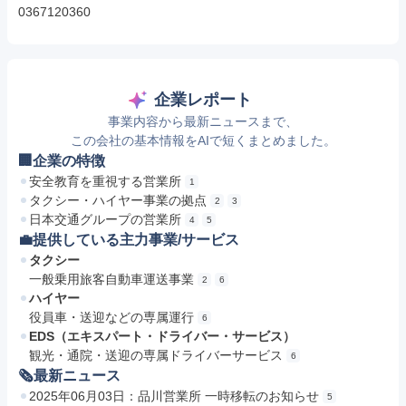
0367120360
企業レポート
事業内容から最新ニュースまで、
この会社の基本情報をAIで短くまとめました。
🏢企業の特徴
安全教育を重視する営業所
1
タクシー・ハイヤー事業の拠点
2
3
日本交通グループの営業所
4
5
💼提供している主力事業/サービス
タクシー
一般乗用旅客自動車運送事業
2
6
ハイヤー
役員車・送迎などの専属運行
6
EDS（エキスパート・ドライバー・サービス）
観光・通院・送迎の専属ドライバーサービス
6
🗞最新ニュース
2025年06月03日：品川営業所 一時移転のお知らせ
5