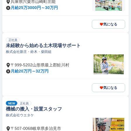
兵庫県宍粟市山崎町庄能
月給25万3000円～30万円
気になる
正社員
未経験から始める土木現場サポート
株式会社新庄・鈴木・柴田組
〒999-5202山形県最上郡鮭川村
月給20万円～32万円
気になる
NEW
正社員
機械の搬入・設置スタッフ
株式会社ウエタケ
〒507-0068岐阜県多治見市