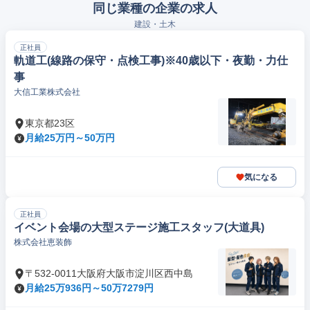
同じ業種の企業の求人
建設・土木
正社員
軌道工(線路の保守・点検工事)※40歳以下・夜勤・力仕
事
大信工業株式会社
東京都23区
月給25万円～50万円
気になる
正社員
イベント会場の大型ステージ施工スタッフ(大道具)
株式会社恵装飾
〒532-0011大阪府大阪市淀川区西中島
月給25万936円～50万7279円