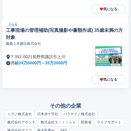
気になる
正社員
工事現場の管理補助(写真撮影や書類作成) 35歳未満の方
対象
藤森土木建設株式会社
〒392-0021長野県諏訪市上川
月給24万6000円～35万2000円
気になる
その他の企業
ミズノ株式会社
日本赤十字社
パラテクノ株式会社
株式会社アサンテ
株式会社Ｓｉｒｉｕｓ
防衛省
ライフサポート
株式会社アスコ
森永乳業㈱
SAS