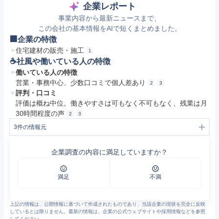
企業レポート
事業内容から最新ニュースまで、
この会社の基本情報をAIで短くまとめました。
🏢企業の特徴
住宅建材の販売・施工
1
☕️社風や働いている人の特徴
働いている人の特徴
営業・事務中心、少数口コミで個人差あり
2
3
評判・口コミ
評価は概ね中位。働きやすさは可もなく不可もなく、残業は月
30時間程度の声
2
3
3
件の情報元
1
筑紫トーヨー住器（株） | 企業取組事例紹介 | 福岡県両立支援ポータルサイト（福岡県庁労働政策課）
2
筑紫トーヨー住器の評判・口コミ - エン カイシャの評判
企業調査の内容に満足していますか？
3
https://jobtalk.jp/companies/6876638
満足
不満
上記の情報は、公開情報に基づいて作成されたものであり、当該企業の現状を完全に反映
しているとは限りません。最新の情報は、企業の公式ウェブサイトや採用情報などを参照
してください。