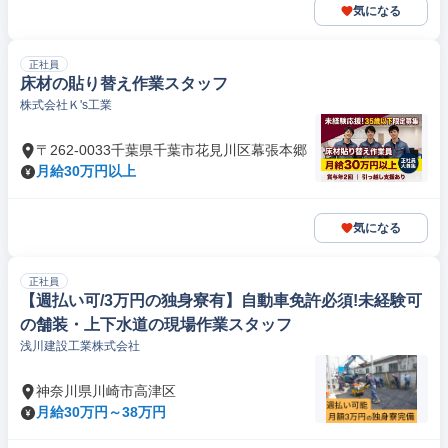
気になる
正社員
床材の貼り替え作業スタッフ
株式会社Ｋ's工業
〒262-0033千葉県千葉市花見川区幕張本郷
月給30万円以上
気になる
正社員
【週払い可/3万円の独身寮有】自動車免許必須!未経験可
の舗装・上下水道の現場作業スタッフ
浅川建設工業株式会社
神奈川県川崎市高津区
月給30万円～38万円