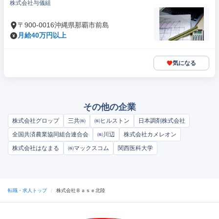
株式会社与儀組
〒900-0016沖縄県那覇市前島
月給40万円以上
気になる
その他の企業
株式会社グロップ
三共㈱
㈱ヒルストン
日本調剤株式会社
全国共済農業協同組合連合会
㈱川辺
株式会社カメレオン
株式会社はなまる
㈱マックスコム
関西医科大学
転職・求人トップ
/
株式会社Ｂａｓｅ北陸