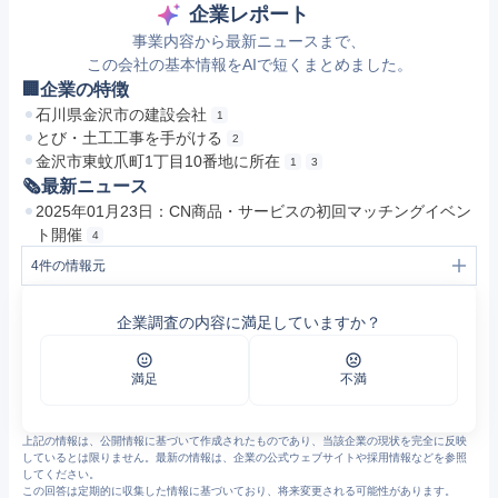
企業レポート
事業内容から最新ニュースまで、
この会社の基本情報をAIで短くまとめました。
🏢企業の特徴
石川県金沢市の建設会社
1
とび・土工工事を手がける
2
金沢市東蚊爪町1丁目10番地に所在
1
3
🗞最新ニュース
2025年01月23日：CN商品・サービスの初回マッチングイベン
ト開催
4
4
件の情報元
1
株式会社Ｂａｓｅ北陸の企業情報｜企業INDEXナビ
2
株式会社Ｂａｓｅ北陸｜石川県金沢市のとび・土工工事会社
企業調査の内容に満足していますか？
3
株式会社Ｂａｓｅ北陸(法人番号：4220001025516)の法人情報｜GVA 法人検索
4
「カーボンニュートラルBASE北陸」マッチングイベントを開催しました（2025.1.23）｜北陸環境共生会議
満足
不満
上記の情報は、公開情報に基づいて作成されたものであり、当該企業の現状を完全に反映
しているとは限りません。最新の情報は、企業の公式ウェブサイトや採用情報などを参照
してください。
この回答は定期的に収集した情報に基づいており、将来変更される可能性があります。