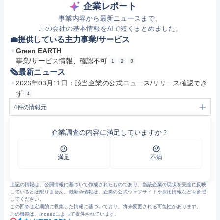
企業レポート
事業内容から最新ニュースまで、
この会社の基本情報をAIで短くまとめました。
💼提供している主力事業/サービス
Green EARTH
事業/サービス情報、確認不可
1
2
3
🗞最新ニュース
2026年03月11日：該当企業の公式ニュース/リリース確認でき
ず
4
4
件の情報元
1
株式会社Ｇｒｅｅｎ Ｅａｒｔｈ | 7020001118171 | Gビズインフォ
2
株式会社Ｇｒｅｅｎ Ｅａｒｔｈ ｜事業所情報｜福ナビ
企業調査の内容に満足していますか？
3
https://doda.jp/DodaFront/View/Company/j_id__10174732434/
4
Green Earth Institute
満足
不満
上記の情報は、公開情報に基づいて作成されたものであり、当該企業の現状を完全に反映
しているとは限りません。最新の情報は、企業の公式ウェブサイトや採用情報などを参照
してください。
この回答は定期的に収集した情報に基づいており、将来変更される可能性があります。
この機能は、Indeedによって提供されています。