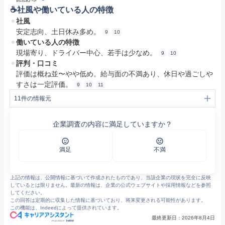
☕️社風や働いている人の特徴
社風
安定志向、土日休み多め。
9
10
働いている人の特徴
現場寄り、ドライバー中心、若手は少なめ。
9
10
評判・口コミ
評価は概ね並〜やや低め。給与面の不満あり、休日や過ごしや
すさは一定評価。
9
10
11
11
件の情報元
1
企業情報 | 三重執鬼（トルキ）株式会社
2
サービス終了のご案内｜名大社新卒ナビ2026
企業調査の内容に満足していますか？
3
三重執鬼株式会社
4
会社概要・事業所 | 企業情報 | 三重執鬼（トルキ）株式会社
5
トップメッセージ | 企業情報 | 三重執鬼（トルキ）株式会社
6
流通加工サービス | 提供サービス | 三重執鬼（トルキ）株式会社
満足
不満
7
共同配送サービス | 提供サービス | 三重執鬼（トルキ）株式会社
8
お知らせ | 三重執鬼（トルキ）株式会社
9
https://jobtalk.jp/companies/64330/answers
上記の情報は、公開情報に基づいて作成されたものであり、当該企業の現状を完全に反映
10
三重執鬼の評判・口コミ - エン カイシャの評判
しているとは限りません。最新の情報は、企業の公式ウェブサイトや採用情報などを参照
11
https://jobtalk.jp/companies/64330
してください。
この回答は定期的に収集した情報に基づいており、将来変更される可能性があります。
この機能は、Indeedによって提供されています。
最終更新日：
2026年8月4日