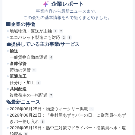
企業レポート
事業内容から最新ニュースまで、
この会社の基本情報をAIで短くまとめました。
🏢企業の特徴
地域物流・運送が主軸
1
2
エコパレット製造にも対応
2
3
💼提供している主力事業/サービス
輸送
一般貨物自動車運送
4
倉庫保管
荷物の保管
5
流通加工
仕分け・加工
6
共同配送
複数荷主の一括配送
7
🗞最新ニュース
2026年06月25日：物流ウィークリー掲載
8
2026年06月22日：「井村屋あずきバーの日」に従業員へあず
きバー差し入れ
8
2026年05月19日：熱中症対策でドライバー・従業員へ水・塩
飴配布
8