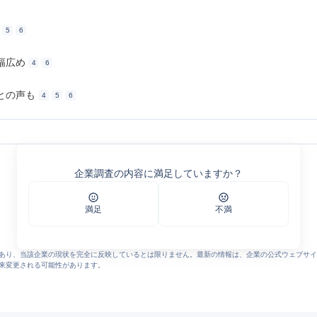
5
6
幅広め
4
6
との声も
4
5
6
企業調査の内容に満足していますか？
ャの評判
%8C%A8%E5%9F%8E%E4%B9%B3%E9%85%8D%E6%A0%AA%E5%BC%8F%E4%BC%
満足
不満
wers
あり、当該企業の現状を完全に反映しているとは限りません。最新の情報は、企業の公式ウェブサイ
来変更される可能性があります。