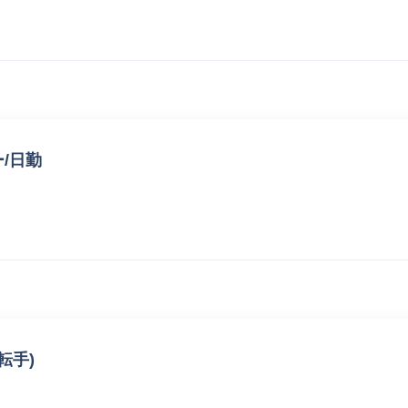
ー/日勤
転手)