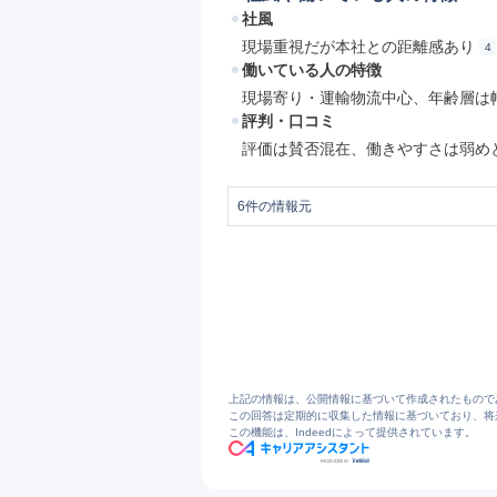
社風
現場重視だが本社との距離感あり
4
働いている人の特徴
現場寄り・運輸物流中心、年齢層は
評判・口コミ
評価は賛否混在、働きやすさは弱め
6
件の情報元
1
食品物流なら茨城乳配株式会社
2
茨城乳配(株)の会社概要 | マイナビ2028
3
食品物流なら茨城乳配株式会社
4
茨城乳配の評判・口コミ - エン カイシ
5
https://jp.indeed.com/cmp/%E8
6
https://jobtalk.jp/companies/106150/ans
上記の情報は、公開情報に基づいて作成されたもので
この回答は定期的に収集した情報に基づいており、将
この機能は、Indeedによって提供されています。