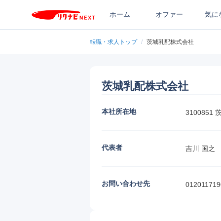
ホーム
オファー
気に
転職・求人トップ
/
茨城乳配株式会社
茨城乳配株式会社
本社所在地
310085
代表者
吉川 国之
お問い合わせ先
012011719