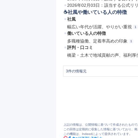
2026年02月03日：該当する公式リ
☕️社風や働いている人の特徴
社風
幅広い年代が活躍、やりがい重視
1
働いている人の特徴
多職種協働、定着率高めの印象
1
評判・口コミ
橋梁・土木で地域貢献の声、福利厚
3
件の情報元
1
株式会社ピーシーカトー | クリエイテ
2
記事 | クリエイティブ・ランド
3
記事 | クリエイティブ・ランド
上記の情報は、公開情報に基づいて作成されたもので
この回答は定期的に収集した情報に基づいており、将
この機能は、Indeedによって提供されています。