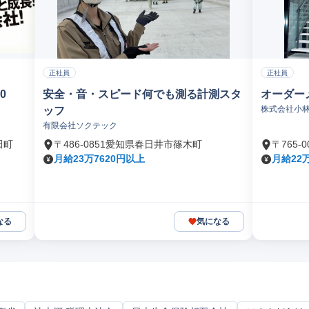
正社員
正社員
0
安全・音・スピード何でも測る計測スタ
オーダー
株式会社小
ッフ
有限会社ソクテック
田町
〒486-0851愛知県春日井市篠木町
〒765
月給23万7620円以上
月給22万
なる
気になる