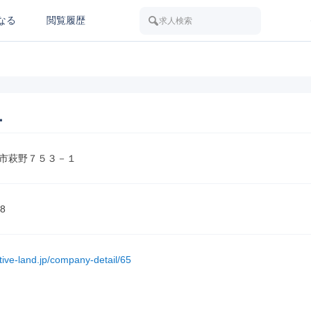
なる
閲覧履歴
求人検索
ー
市萩野７５３－１
8
ative-land.jp/company-detail/65