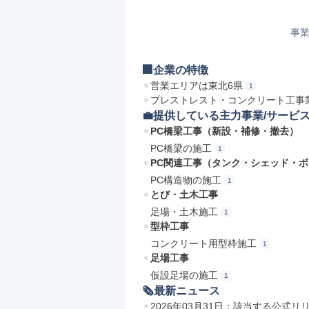
事業
🏢企業の特徴
営業エリアは東北6県
1
プレストレスト・コンクリート工事
💼提供している主力事業/サービ
PC橋梁工事（新設・補修・撤去）
PC橋梁の施工
1
PC関連工事（タンク・シェッド・
PC構造物の施工
1
とび・土木工事
足場・土木施工
1
型枠工事
コンクリート用型枠施工
1
足場工事
仮設足場の施工
1
🗞最新ニュース
2026年03月31日：該当する公式リ