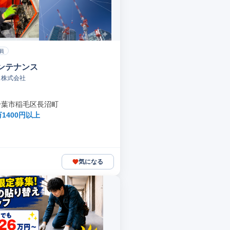
員
ンテナンス
ス株式会社
千葉市稲毛区長沼町
万1400円以上
気になる