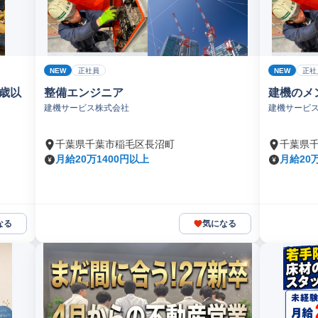
NEW
NEW
正社員
正社
0歳以
整備エンジニア
建機のメ
建機サービス株式会社
建機サービ
千葉県千葉市稲毛区長沼町
千葉県
月給20万1400円以上
月給20
なる
気になる