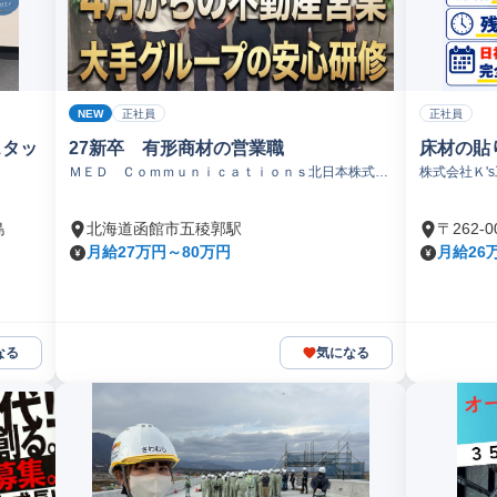
NEW
正社員
正社員
スタッ
27新卒 有形商材の営業職
床材の貼
ＭＥＤ Ｃｏｍｍｕｎｉｃａｔｉｏｎｓ北日本株式会
株式会社Ｋ'
社
島
北海道函館市五稜郭駅
〒262
月給27万円～80万円
月給26
なる
気になる